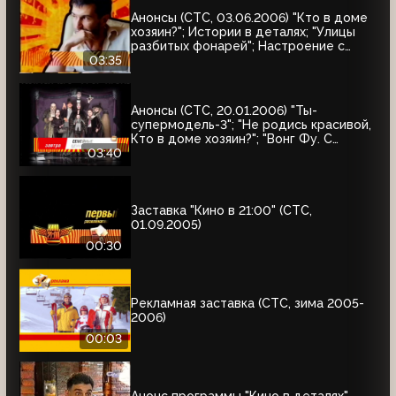
Анонсы (СТС, 03.06.2006) "Кто в доме
хозяин?"; Истории в деталях; "Улицы
разбитых фонарей"; Настроение с
Евгением Гришковцом, "Школа "Чёрная
03:35
дыра"; Кино в деталях
Анонсы (СТС, 20.01.2006) "Ты-
супермодель-3"; "Не родись красивой,
Кто в доме хозяин?"; "Вонг Фу. С
благодарностью за всё"; "Семейные
03:40
ценности Аддамсов"; "Дом летающих
кинжалов"
Заставка "Кино в 21:00" (СТС,
01.09.2005)
00:30
Рекламная заставка (СТС, зима 2005-
2006)
00:03