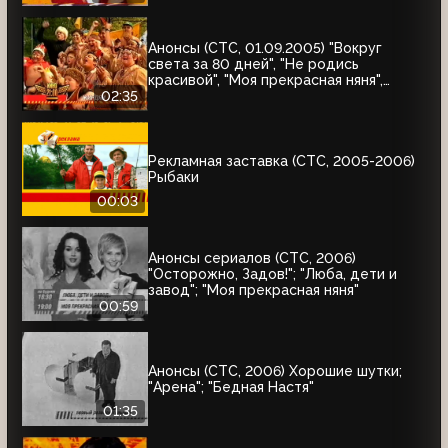
Анонсы (СТС, 01.09.2005) "Вокруг
света за 80 дней", "Не родись
красивой", "Моя прекрасная няня",
"Жирдяй", Жизнь прекрасна
02:35
Рекламная заставка (СТС, 2005-2006)
Рыбаки
00:03
Анонсы сериалов (СТС, 2006)
"Осторожно, Задов!"; "Люба, дети и
завод"; "Моя прекрасная няня"
00:59
Анонсы (СТС, 2006) Хорошие шутки;
"Арена"; "Бедная Настя"
01:35