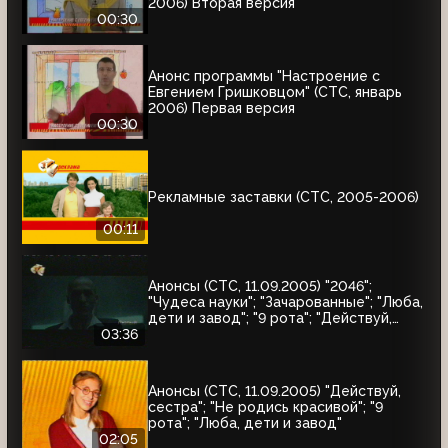
2006) Вторая версия
00:30
Анонс программы "Настроение с
Евгением Гришковцом" (СТС, январь
2006) Первая версия
00:30
Рекламные заставки (СТС, 2005-2006)
00:11
Анонсы (СТС, 11.09.2005) "2046";
"Чудеса науки"; "Зачарованные"; "Люба,
дети и завод"; "9 рота"; "Действуй,
сестра"; "Не родись красивой"
03:36
Анонсы (СТС, 11.09.2005) "Действуй,
сестра"; "Не родись красивой"; "9
рота"; "Люба, дети и завод"
02:05