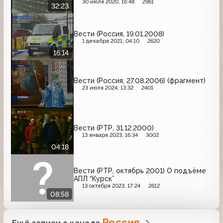
заложников в тюрьме в Бразилии;
30 июля 2020, 16:48
2961
32:23
итоги 1997 года в мире
Вести (Россия, 19.01.2008)
1 декабря 2021, 04:10
2620
16:14
Вести (Россия, 27.08.2006) (фрагмент)
23 июля 2024, 13:32
2401
Вести (РТР, 31.12.2000)
13 января 2023, 16:34
3002
04:18
Вести (РТР, октябрь 2001) О подъёме
АПЛ “Курск”
13 октября 2023, 17:24
2612
08:58
Россия