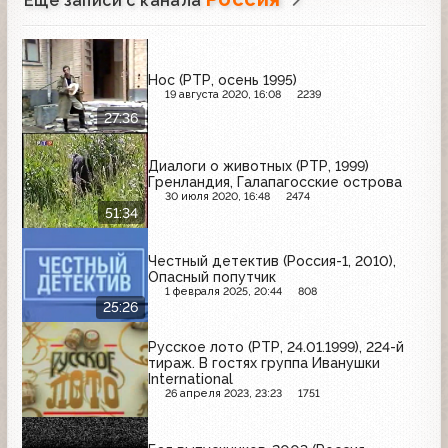
Ещё записи с канала
Нос (РТР, осень 1995)
19 августа 2020, 16:08
2239
27:36
Диалоги о животных (РТР, 1999)
Гренландия, Галапагосские острова
30 июля 2020, 16:48
2474
51:34
Честный детектив (Россия-1, 2010),
Опасный попутчик
1 февраля 2025, 20:44
808
25:26
Русское лото (РТР, 24.01.1999), 224-й
тираж. В гостях группа Иванушки
International
26 апреля 2023, 23:23
1751