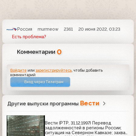
Россия
murmeow
2361
20 июня 2022, 03:23
Есть проблема?
0
Комментарии
Войдите
или
зарегистрируйтесь
, чтобы добавить
комментарий
Вход через Телеграм
Вести
Другие выпуски программы
Вести (РТР, 31.12.1997) Перевод
задолженностей в регионы России;
ситуация на Северном Кавказе; захват