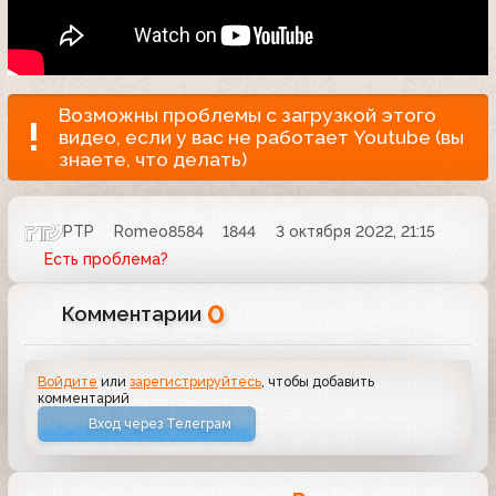
Возможны проблемы с загрузкой этого
видео, если у вас не работает Youtube (вы
знаете, что делать)
РТР
Romeo8584
1844
3 октября 2022, 21:15
Есть проблема?
0
Комментарии
Войдите
или
зарегистрируйтесь
, чтобы добавить
комментарий
Вход через Телеграм