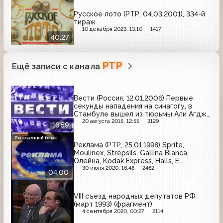
Русское лото (РТР, 04.03.2001), 334-й
тираж
10 декабря 2023, 13:10
1417
40:27
РТР
Ещё записи с канала
Вести (Россия, 12.01.2006) Первые
секунды нападения на синагогу, в
Стамбуле вышел из тюрьмы Али Агджа,
визит Владимира Путина в Казахстан
20 августа 2015, 12:55
3129
16:59
Рекламный блок
Реклама (РТР, 25.01.1998) Sprite,
Moulinex, Strepsils, Gallina Blanca,
Олейна, Kodak Express, Halls, E,
Johnson's baby
30 июля 2020, 16:48
2462
04:00
VIII съезд народных депутатов РФ
(март 1993) (фрагмент)
4 сентября 2020, 00:27
2114