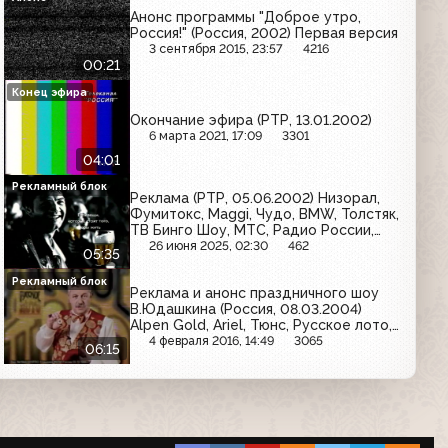
Анонс программы "Доброе утро,
Россия!" (Россия, 2002) Первая версия
3 сентября 2015, 23:57
4216
00:21
Конец эфира
Окончание эфира (РТР, 13.01.2002)
6 марта 2021, 17:09
3301
04:01
Рекламный блок
Реклама (РТР, 05.06.2002) Низорал,
Фумитокс, Maggi, Чудо, BMW, Толстяк,
ТВ Бинго Шоу, МТС, Радио России,
Телфаст, Формула кино, O.b.,
26 июня 2025, 02:30
462
05:35
Сибирская легенда, Мечта хозяйки,
Ламизил, Союз, Любимый сад,
Рекламный блок
Реклама и анонс праздничного шоу
Экстрем, Золотая бочка, Активиа
В.Юдашкина (Россия, 08.03.2004)
Alpen Gold, Ariel, Тюнс, Русское лото,
Растишка, Losk, Bounty, Золотой ключ
4 февраля 2016, 14:49
3065
06:15