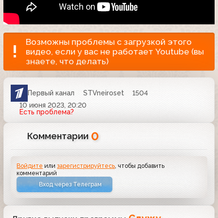
Возможны проблемы с загрузкой этого
видео, если у вас не работает Youtube (вы
знаете, что делать)
Первый канал
STVneiroset
1504
10 июня 2023, 20:20
Есть проблема?
0
Комментарии
Войдите
или
зарегистрируйтесь
, чтобы добавить
комментарий
Вход через Телеграм