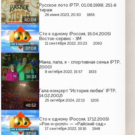
Русское лото (РТР, 01.08.1999), 251-й
тираж
26 июня 2023, 20:30
1856
40:04
Сто к одному (Россия, 16.04.2005)
Восток-сервис - 3М
11 сентября 2022, 20:23
2063
37:08
Мама, папа, я - спортивная семья (РТР,
2000)
8 октября 2022, 15:57
1833
16:33
Гала-концерт “История любви” (РТР,
14.02.2002)
25 октября 2024, 22:13
1205
48:52
Сто к одному (Россия, 17.12.2005)
«Рок-н-ролл» — «Райский сад»
17 сентября 2022, 19:16
1948
37:58