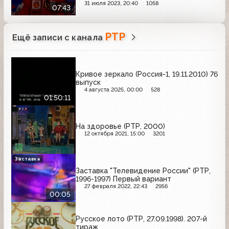
31 июля 2023, 20:40
1058
07:43
РТР
Ещё записи с канала
Кривое зеркало (Россия-1, 19.11.2010) 76
выпуск
4 августа 2025, 00:00
528
01:50:11
На здоровье (РТР, 2000)
12 октября 2021, 15:00
3201
Заставка
Заставка "Телевидение России" (РТР,
1996-1997) Первый вариант
27 февраля 2022, 22:43
2956
00:05
Русское лото (РТР, 27.09.1998). 207-й
тираж