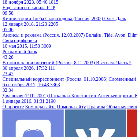
18 ноября 2023, 05:40
1815
Ещё записи с канала
РТР
09:58
Киноистории Глеба Скороходова (Россия, 2002) Олег Даль
12 января 2018, 21:23
2205
05:06
Анонсы и реклама (Россия, 12.03.2007) Билайн, Tide, Avon, Dilmah
Своя оцифровка
10 мая 2015, 11:53
3009
Рекламный блок
43:28
В поисках приключений (Россия, 8.11.2003) Вьетнам. Часть 2
30 апреля 2026, 17:32
111
23:47
Специальный корреспондент (Россия, 01.10.2006) Сломленный
6 сентября 2015, 16:48
3363
32:34
Два рояля (РТР, 2001) Паскаль и Константин Арсеньев против
1 января 2016, 01:31
2190
О проекте
Команда сайта
Помочь сайту
Правила
Обратная связ