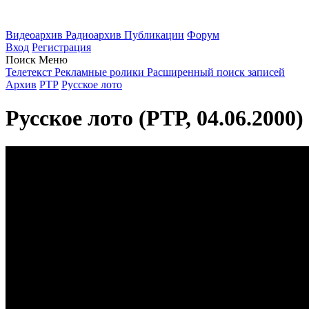
Видеоархив
Радиоархив
Публикации
Форум
Вход
Регистрация
Поиск
Меню
Телетекст
Рекламные ролики
Расширенный поиск записей
Архив
РТР
Русское лото
Русское лото (РТР, 04.06.2000)