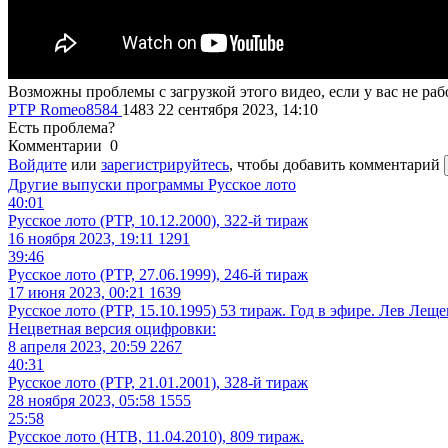
Возможны проблемы с загрузкой этого видео, если у вас не рабо
РТР
Romeo8584
1483
22 сентября 2023, 14:10
Есть проблема?
Комментарии
0
Войдите
или
зарегистрируйтесь
, чтобы добавить комментарий
Другие выпуски программы
Русское лото
40:01
Русское лото (РТР, 10.12.2000), 322-й тираж
16 ноября 2023, 19:11
1291
39:46
Русское лото (РТР, 27.06.1999), 246-й тираж
17 июня 2023, 00:21
1639
Русское лото (РТР, 15.10.1995) 53 тираж. Год в эфире. Лев Ле
Нецветная версия оцифровки:
8 апреля 2023, 20:59
2267
40:31
Русское лото (РТР, 21.01.2001), 328-й тираж
28 ноября 2023, 05:58
1555
25:58
Русское лото (НТВ, 11.04.2010), 809 тираж.