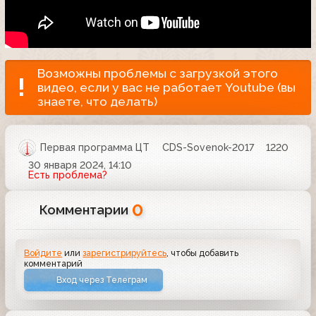
Возможны проблемы с загрузкой этого
видео, если у вас не работает Youtube (вы
знаете, что делать)
Первая программа ЦТ
CDS-Sovenok-2017
1220
30 января 2024, 14:10
Есть проблема?
0
Комментарии
Войдите
или
зарегистрируйтесь
, чтобы добавить
комментарий
Вход через Телеграм