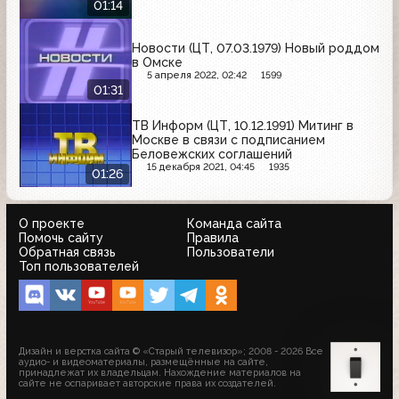
01:14
Новости (ЦТ, 07.03.1979) Новый роддом
в Омске
5 апреля 2022, 02:42
1599
01:31
ТВ Информ (ЦТ, 10.12.1991) Митинг в
Москве в связи с подписанием
Беловежских соглашений
15 декабря 2021, 04:45
1935
01:26
О проекте
Команда сайта
Помочь сайту
Правила
Обратная связь
Пользователи
Топ пользователей
Дизайн и верстка сайта © «Старый телевизор»; 2008 - 2026 Все
аудио- и видеоматериалы, размещённые на сайте,
принадлежат их владельцам. Нахождение материалов на
сайте не оспаривает авторские права их создателей.