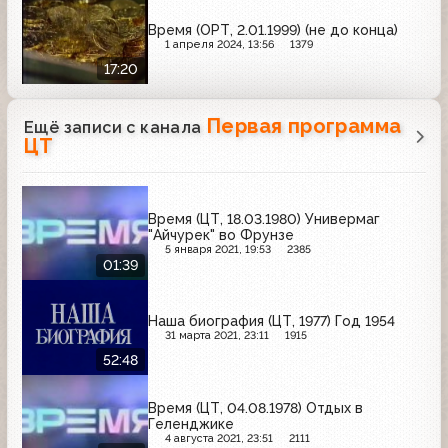
Время (ОРТ, 2.01.1999) (не до конца)
1 апреля 2024, 13:56
1379
17:20
Первая программа
Ещё записи с канала
ЦТ
Время (ЦТ, 18.03.1980) Универмаг
"Айчурек" во Фрунзе
5 января 2021, 19:53
2385
01:39
Наша биография (ЦТ, 1977) Год 1954
31 марта 2021, 23:11
1915
52:48
Время (ЦТ, 04.08.1978) Отдых в
Геленджике
4 августа 2021, 23:51
2111