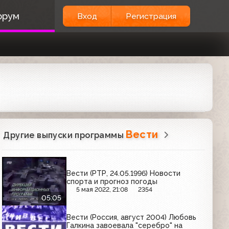
орум
Вход
Регистрация
Вести
Другие выпуски программы
Вести (РТР, 24.05.1996) Новости
спорта и прогноз погоды
5 мая 2022, 21:08
2354
05:05
Вести (Россия, август 2004) Любовь
Галкина завоевала "серебро" на