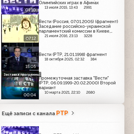
Олимпийских играх в Афинах
13 июля 2015, 13:43
2991
01:10
Вести (Россия, 07.01.2005) (фрагмент)
Заседание российско-украинской
парламентский комиссии в Киеве,
паломники из Казани отправились в
21 июля 2016, 23:13
3228
07:12
Мекку, рождественский полумарафон
в Омске, погода
Вести (РТР, 21.01.1998) фрагмент
18 октября 2025, 02:32
384
15:05
Заставка программы
Промежуточная заставка "Вести"
(РТР, 06.09.1999-20.02.2000) Второй
вариант
10 марта 2021, 22:10
2680
00:04
РТР
Ещё записи с канала