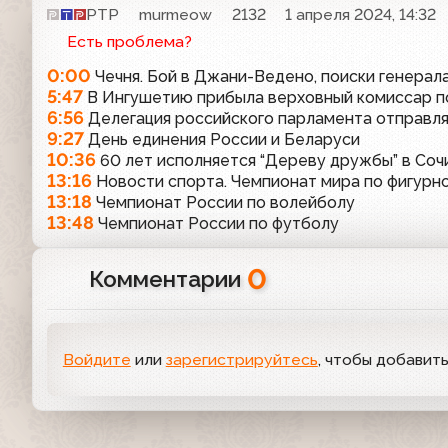
РТР
murmeow
2132
1 апреля 2024, 14:32
Есть проблема?
0:00
Чечня. Бой в Джани-Ведено, поиски генерал
5:47
В Ингушетию прибыла верховный комиссар п
6:56
Делегация российского парламента отправля
9:27
День единения России и Беларуси
10:36
60 лет исполняется “Дереву дружбы” в Соч
13:16
Новости спорта. Чемпионат мира по фигурн
13:18
Чемпионат России по волейболу
13:48
Чемпионат России по футболу
0
Комментарии
Войдите
или
зарегистрируйтесь
, чтобы добавит