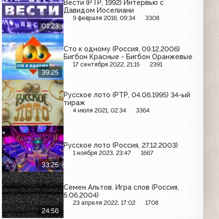
Вести (РТР, 1992) Интервью с
Давидом Иоселиани
9 февраля 2016, 09:34
3308
01:23
Сто к одному (Россия, 09.12.2006)
Бигбон Красные - Бигбон Оранжевые
17 сентября 2022, 21:15
2391
39:25
Русское лото (РТР, 04.06.1995) 34-ый
тираж
4 июля 2021, 02:34
3364
Русское лото (Россия, 27.12.2003)
1 ноября 2023, 23:47
1667
33:25
Семен Альтов. Игра слов (Россия,
5.06.2004)
23 апреля 2022, 17:02
1708
24:56