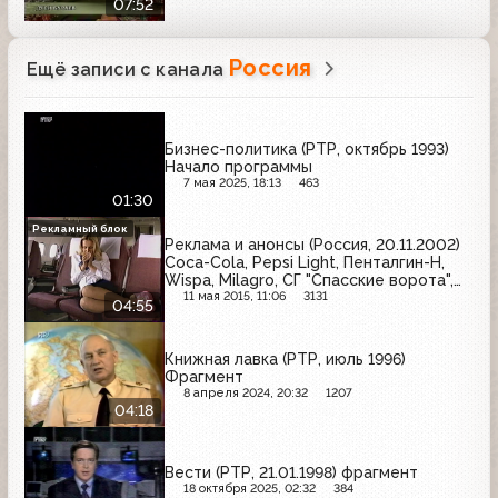
07:52
Россия
Ещё записи с канала
Бизнес-политика (РТР, октябрь 1993)
Начало программы
7 мая 2025, 18:13
463
01:30
Рекламный блок
Реклама и анонсы (Россия, 20.11.2002)
Coca-Cola, Pepsi Light, Пенталгин-Н,
Wispa, Milagro, СГ "Спасские ворота",
Fairy, Бочкарёв, Инолтра, Nescafe,
11 мая 2015, 11:06
3131
04:55
Snickers
Книжная лавка (РТР, июль 1996)
Фрагмент
8 апреля 2024, 20:32
1207
04:18
Вести (РТР, 21.01.1998) фрагмент
18 октября 2025, 02:32
384