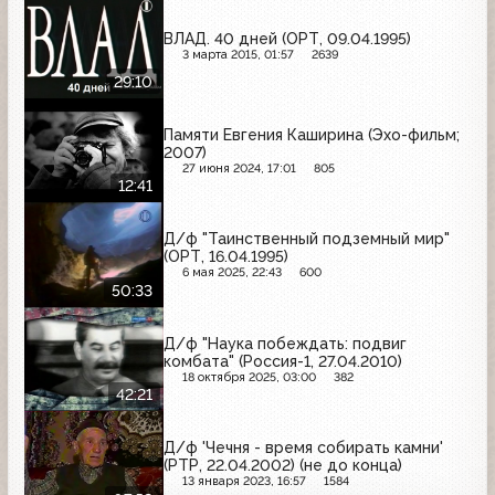
ВЛАД. 40 дней (ОРТ, 09.04.1995)
3 марта 2015, 01:57
2639
29:10
Памяти Евгения Каширина (Эхо-фильм;
2007)
27 июня 2024, 17:01
805
12:41
Д/ф "Таинственный подземный мир"
(ОРТ, 16.04.1995)
6 мая 2025, 22:43
600
50:33
Д/ф "Наука побеждать: подвиг
комбата" (Россия-1, 27.04.2010)
18 октября 2025, 03:00
382
42:21
Д/ф 'Чечня - время собирать камни'
(РТР, 22.04.2002) (не до конца)
13 января 2023, 16:57
1584