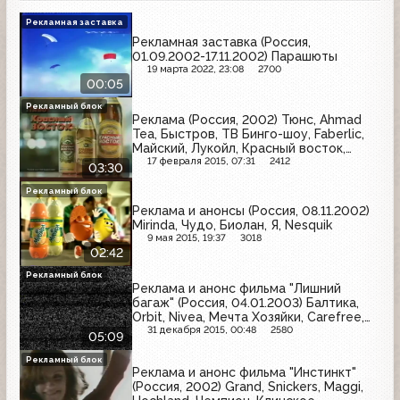
Рекламная заставка
Рекламная заставка (Россия,
01.09.2002-17.11.2002) Парашюты
19 марта 2022, 23:08
2700
00:05
Рекламный блок
Реклама (Россия, 2002) Тюнс, Ahmad
Tea, Быстров, ТВ Бинго-шоу, Faberlic,
Майский, Лукойл, Красный восток,
Терафлю
17 февраля 2015, 07:31
2412
03:30
Рекламный блок
Реклама и анонсы (Россия, 08.11.2002)
Mirinda, Чудо, Биолан, Я, Nesquik
9 мая 2015, 19:37
3018
02:42
Рекламный блок
Реклама и анонс фильма "Лишний
багаж" (Россия, 04.01.2003) Балтика,
Orbit, Nivea, Мечта Хозяйки, Carefree,
Stimorol, J7, Huggies, T/Gel, X-cite,
31 декабря 2015, 00:48
2580
05:09
Старый мельник
Рекламный блок
Реклама и анонс фильма "Инстинкт"
(Россия, 2002) Grand, Snickers, Maggi,