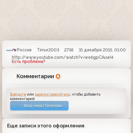
Россия
Timur2003
2738
31 декабря 2015, 01:00
http://www.youtube.com/watch?v=we6gpCAuwI4
Есть проблема?
0
Комментарии
Войдите
или
зарегистрируйтесь
, чтобы добавить
комментарий
Вход через Телеграм
Еще записи этого оформления