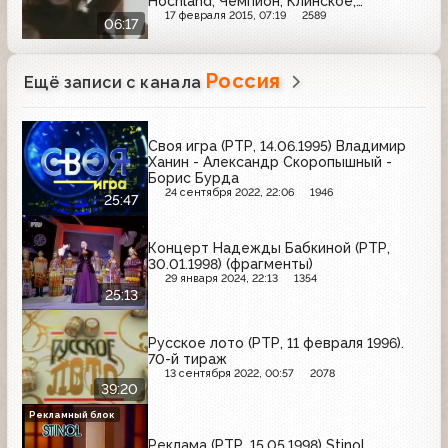
Hochland, Чемпион, Клинское,
Panasonic, Слобода, Sisi, Билайн, Море
17 февраля 2015, 07:19
2589
06:17
Россия
Ещё записи с канала
Своя игра (РТР, 14.06.1995) Владимир
Ханин - Александр Скоропышный -
Борис Бурда
24 сентября 2022, 22:06
1946
25:47
Концерт Надежды Бабкиной (РТР,
30.01.1998) (фрагменты)
29 января 2024, 22:13
1354
25:13
Русское лото (РТР, 11 февраля 1996).
70-й тираж
13 сентября 2022, 00:57
2078
39:20
Рекламный блок
Реклама (РТР, 15.05.1998) Stinol