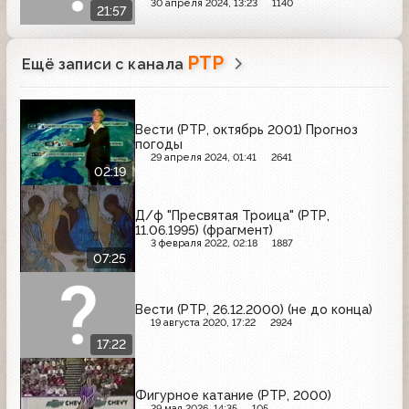
30 апреля 2024, 13:23
1140
21:57
РТР
Ещё записи с канала
Вести (РТР, октябрь 2001) Прогноз
погоды
29 апреля 2024, 01:41
2641
02:19
Д/ф "Пресвятая Троица" (РТР,
11.06.1995) (фрагмент)
3 февраля 2022, 02:18
1887
07:25
Вести (РТР, 26.12.2000) (не до конца)
19 августа 2020, 17:22
2924
17:22
Фигурное катание (РТР, 2000)
29 мая 2026, 14:35
105