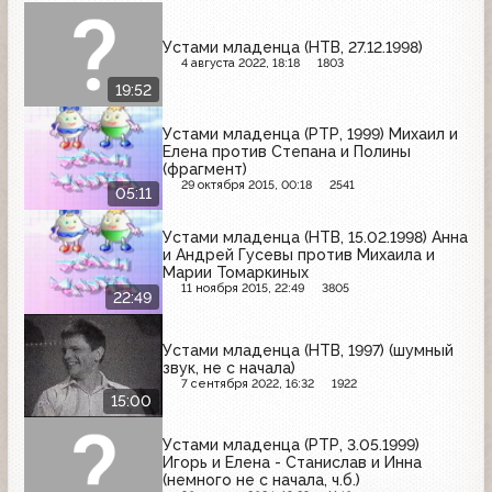
Устами младенца (НТВ, 27.12.1998)
4 августа 2022, 18:18
1803
19:52
Устами младенца (РТР, 1999) Михаил и
Елена против Степана и Полины
(фрагмент)
29 октября 2015, 00:18
2541
05:11
Устами младенца (НТВ, 15.02.1998) Анна
и Андрей Гусевы против Михаила и
Марии Томаркиных
11 ноября 2015, 22:49
3805
22:49
Устами младенца (НТВ, 1997) (шумный
звук, не с начала)
7 сентября 2022, 16:32
1922
15:00
Устами младенца (РТР, 3.05.1999)
Игорь и Елена - Станислав и Инна
(немного не с начала, ч.б.)