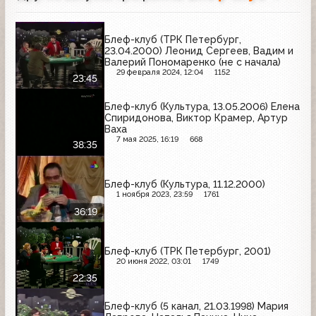
Блеф-клуб (ТРК Петербург,
23.04.2000) Леонид Сергеев, Вадим и
Валерий Пономаренко (не с начала)
29 февраля 2024, 12:04
1152
23:45
Блеф-клуб (Культура, 13.05.2006) Елена
Спиридонова, Виктор Крамер, Артур
Ваха
7 мая 2025, 16:19
668
38:35
Блеф-клуб (Культура, 11.12.2000)
1 ноября 2023, 23:59
1761
36:19
Блеф-клуб (ТРК Петербург, 2001)
20 июня 2022, 03:01
1749
22:35
Блеф-клуб (5 канал, 21.03.1998) Мария