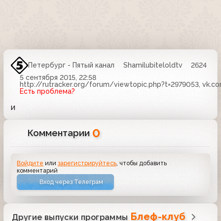
Петербург - Пятый канал
Shamilubiteloldtv
2624
5 сентября 2015, 22:58
http://rutracker.org/forum/viewtopic.php?t=2979053, vk.c
Есть проблема?
и
0
Комментарии
Войдите
или
зарегистрируйтесь
, чтобы добавить
комментарий
Вход через Телеграм
Блеф-клуб
Другие выпуски программы