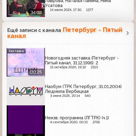
Лаврова, Наталья Панина, Нина
Усатова
14 июля 2024, 17:30
1277
34:02
Петербург - Пятый
Ещё записи с канала
канал
Заставка
Новогодняя заставка (Петербург -
Пятый канал, 31.12.1996). 2
15 октября 2020, 19:32
2313
00:25
Наобум (ТРК Петербург, 31.01.2004)
Людмила Вербицкая
3 июня 2025, 20:14
540
Неизв. программа (ЛГТРК) (ч.1)
4 сентября 2020, 00:15
2765