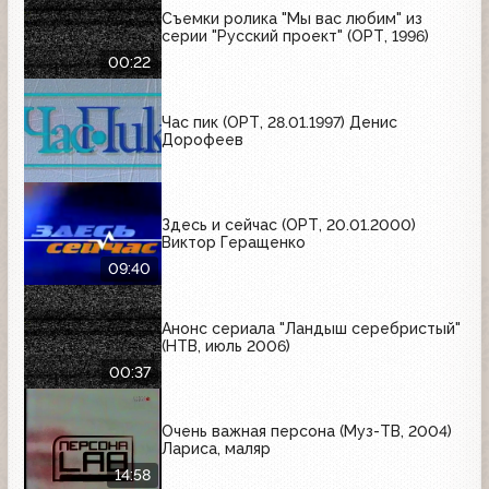
Съемки ролика "Мы вас любим" из
серии "Русский проект" (ОРТ, 1996)
00:22
Час пик (ОРТ, 28.01.1997) Денис
Дорофеев
Здесь и сейчас (ОРТ, 20.01.2000)
Виктор Геращенко
09:40
Анонс сериала "Ландыш серебристый"
(НТВ, июль 2006)
00:37
Очень важная персона (Муз-ТВ, 2004)
Лариса, маляр
14:58