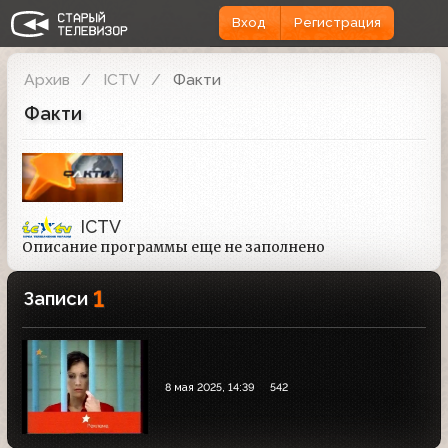
Вход
Регистрация
Архив
ICTV
Факти
Факти
ICTV
Описание программы еще не заполнено
1
Записи
8 мая 2025, 14:39
542