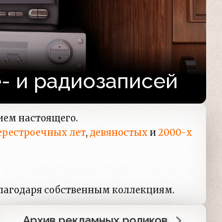
е- и радиозаписей
ием настоящего.
ерестроечных лет
,
девяностых
и
2000-х
 благодаря собственным коллекциям.
Архив рекламных роликов