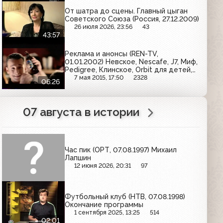
От шатра до сцены. Главный цыган
Советского Союза (Россия, 27.12.2009)
26 июля 2026, 23:56
43
43:57
Реклама и анонсы (REN-TV,
01.01.2002) Невское, Nescafe, J7, Миф,
Pedigree, Клинское, Orbit для детей,
Pampers
7 мая 2015, 17:50
2328
06:26
07 августа в истории
Час пик (ОРТ, 07.08.1997) Михаил
Лапшин
12 июня 2026, 20:31
97
Футбольный клуб (НТВ, 07.08.1998)
Окончание программы
1 сентября 2025, 13:25
514
02:01