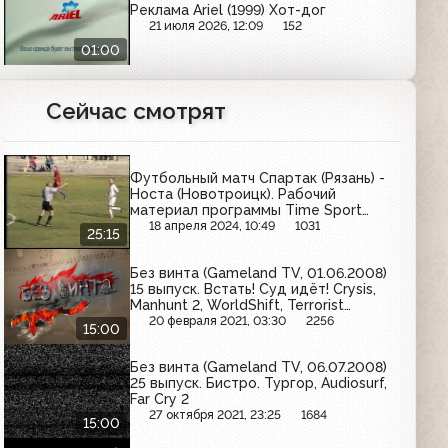
Реклама Ariel (1999) Хот-дог
21 июля 2026, 12:09
152
01:00
Сейчас смотрят
Футбольный матч Спартак (Рязань) -
Носта (Новотроицк). Рабочий
материал программы Time Sport
(СТС-35 канал (Рязань); 1996)
18 апреля 2024, 10:49
1031
25:15
Без винта (Gameland TV, 01.06.2008)
15 выпуск. Встать! Суд идёт! Crysis,
Manhunt 2, WorldShift, Terrorist
Takedown 2
20 февраля 2021, 03:30
2256
15:00
Без винта (Gameland TV, 06.07.2008)
25 выпуск. Бистро. Тургор, Audiosurf,
Far Cry 2
27 октября 2021, 23:25
1684
15:00