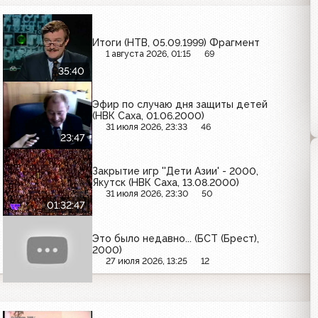
Итоги (НТВ, 05.09.1999) Фрагмент
1 августа 2026, 01:15
69
35:40
Эфир по случаю дня защиты детей
(НВК Саха, 01.06.2000)
31 июля 2026, 23:33
46
23:47
Закрытие игр ''Дети Азии' - 2000,
Якутск (НВК Саха, 13.08.2000)
31 июля 2026, 23:30
50
01:32:47
Это было недавно... (БСТ (Брест),
2000)
27 июля 2026, 13:25
12