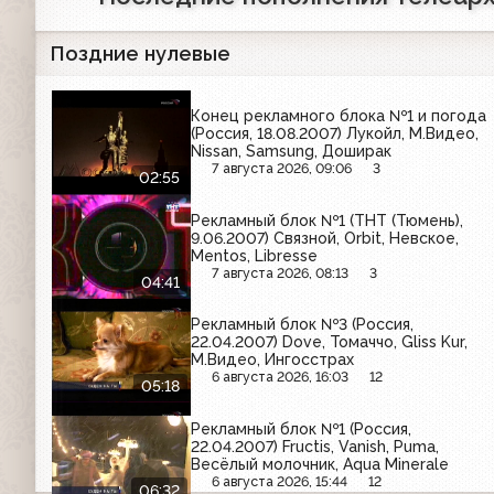
Поздние нулевые
Конец рекламного блока №1 и погода
(Россия, 18.08.2007) Лукойл, М.Видео,
Nissan, Samsung, Доширак
7 августа 2026, 09:06
3
02:55
Рекламный блок №1 (ТНТ (Тюмень),
9.06.2007) Связной, Orbit, Невское,
Mentos, Libresse
7 августа 2026, 08:13
3
04:41
Рекламный блок №3 (Россия,
22.04.2007) Dove, Томаччо, Gliss Kur,
М.Видео, Ингосстрах
6 августа 2026, 16:03
12
05:18
Рекламный блок №1 (Россия,
22.04.2007) Fructis, Vanish, Puma,
Весёлый молочник, Aqua Minerale
6 августа 2026, 15:44
12
06:32