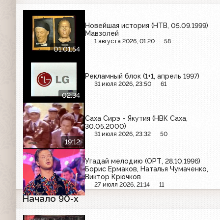
Новейшая история (НТВ, 05.09.1999)
Мавзолей
1 августа 2026, 01:20
58
01:01:54
Рекламный блок (1+1, апрель 1997)
31 июля 2026, 23:50
61
02:34
Саха Сирэ - Якутия (НВК Саха,
30.05.2000)
31 июля 2026, 23:32
50
19:12
Угадай мелодию (ОРТ, 28.10.1996)
Борис Ермаков, Наталья Чумаченко,
Виктор Крючков
27 июля 2026, 21:14
11
Начало 90-х