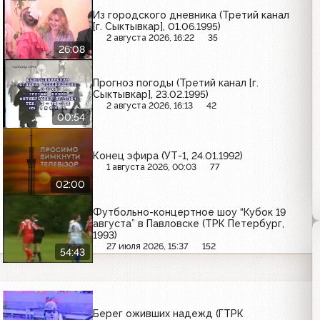
Из городского дневника (Третий канал
[г. Сыктывкар], 01.06.1995)
2 августа 2026, 16:22
35
26:08
Прогноз погоды (Третий канал [г.
Сыктывкар], 23.02.1995)
2 августа 2026, 16:13
42
00:54
Конец эфира (УТ-1, 24.01.1992)
1 августа 2026, 00:03
77
02:00
Футбольно-концертное шоу “Кубок 19
августа” в Павловске (ТРК Петербург,
1993)
27 июля 2026, 15:37
152
54:43
Берег оживших надежд (ГТРК