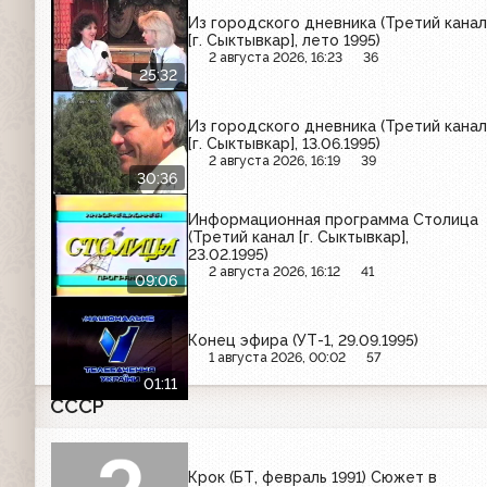
Из городского дневника (Третий канал
[г. Сыктывкар], лето 1995)
2 августа 2026, 16:23
36
25:32
Из городского дневника (Третий канал
[г. Сыктывкар], 13.06.1995)
2 августа 2026, 16:19
39
30:36
Информационная программа Столица
(Третий канал [г. Сыктывкар],
23.02.1995)
2 августа 2026, 16:12
41
09:06
Конец эфира (УТ-1, 29.09.1995)
1 августа 2026, 00:02
57
01:11
СССР
Крок (БТ, февраль 1991) Сюжет в