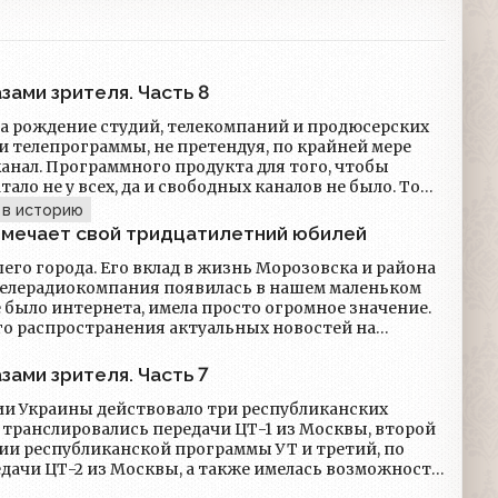
зами зрителя. Часть 8
 на рождение студий, телекомпаний и продюсерских
и телепрограммы, не претендуя, по крайней мере
анал. Программного продукта для того, чтобы
ало не у всех, да и свободных каналов не было. То
и коммерческие каналы, начали понемногу
в историю
 «production».
тмечает свой тридцатилетний юбилей
его города. Его вклад в жизнь Морозовска и района
телерадиокомпания появилась в нашем маленьком
не было интернета, имела просто огромное значение.
го распространения актуальных новостей на
и узнавать о событиях, которые непосредственно
рных мероприятий до политических изменений.
зами зрителя. Часть 7
рмированию местной идентичности, объединяя
ов, историй и событий. Местные музыканты,
рии Украины действовало три республиканских
 таланты могли получить возможность проявить
у транслировались передачи ЦТ-1 из Москвы, второй
ия более широкой аудитории.
ии республиканской программы УТ и третий, по
дачи ЦТ-2 из Москвы, а также имелась возможность
(например, в Киеве этот канал позиционировался