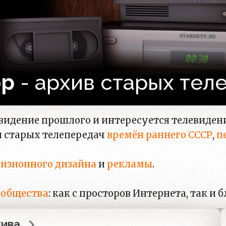
ор
- архив старых тел
левидение прошлого и интересуется телевиден
и старых телепередач
времён раннего СССР
,
п
визионного дизайна
и
рекламы
.
ообщества
: как с просторов Интернета, так и
хива