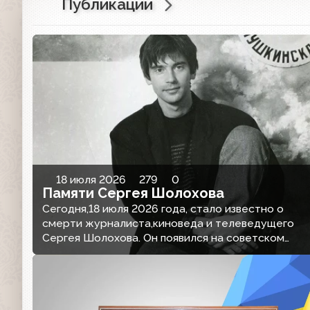
Публикации
18 июля 2026
279
0
Памяти Сергея Шолохова
Сегодня,18 июля 2026 года, стало известно о
смерти журналиста,киноведа и телеведущего
Сергея Шолохова. Он появился на советском
телевидении, когда привычный ландшафт эфира
еще хранил монументальную чопорность, но
подземные толчки перестройки уже меняли все
вокруг. Сергей Шолохов стал не просто голосом