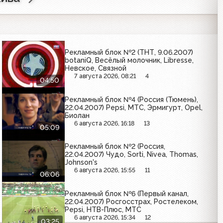
Рекламный блок №2 (ТНТ, 9.06.2007)
botaniQ, Весёлый молочник, Libresse,
Невское, Связной
7 августа 2026, 08:21
4
04:50
Рекламный блок №4 (Россия (Тюмень),
22.04.2007) Pepsi, МТС, Эрмигурт, Opel,
Биолан
6 августа 2026, 16:18
13
05:09
Рекламный блок №2 (Россия,
22.04.2007) Чудо, Sorti, Nivea, Thomas,
Johnson's
6 августа 2026, 15:55
11
06:06
Рекламный блок №6 (Первый канал,
22.04.2007) Росгосстрах, Ростелеком,
Pepsi, НТВ-Плюс, МТС
6 августа 2026, 15:34
12
03:25