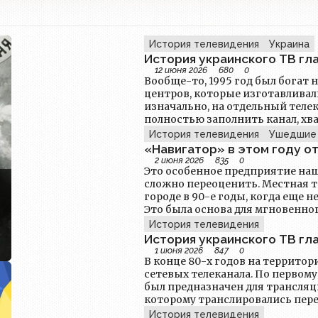
История телевидения
Украина
История украинского ТВ гла
12 июня 2026
680
0
Вообще-то, 1995 год был богат
центров, которые изготавливал
изначально, на отдельный телек
полностью заполнить канал, хват
есть телевидение, в том числе 
История телевидения
Ушедшие 
разделяться на «broadcasting» и
«Навигатор» в этом году о
2 июня 2026
835
0
Это особенное предприятие наш
сложно переоценить. Местная 
городе в 90-е годы, когда еще 
Это была основа для мгновенно
местечковом уровне. Люди могл
История телевидения
касались их жизни — от культу
История украинского ТВ гла
«Навигатор» способствовал фо
1 июня 2026
847
0
жителей вокруг общих интерес
В конце 80-х годов на террито
артисты, спортсмены и другие
сетевых телеканала. По первом
себя и показать свои достижен
был предназначен для трансляц
которому транслировались пере
выхода региональных программ 
История телевидения