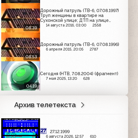
Дорожный патруль (ТВ-6, 07.08.1997)
Труп женщины в квартире на
Сухонской улице; ДТП на улице
Радио; убийство в квартире на
14 августа 2016, 03:00
2558
08:39
Каширском шоссе
Дорожный патруль (ТВ-6, 07.08.1996)
6 апреля 2015, 20:05
2787
08:53
Сегодня (НТВ, 7.08.2004) (фрагмент)
7 мая 2025, 13:20
628
04:19
Архив телетекста
27.12.1999
6 августа 2026, 12:57
610