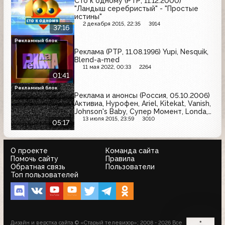
Сто к одному (РТР, 11.12.2000)
"Ландыш серебристый" - "Простые
истины"
2 декабря 2015, 22:35
3914
37:16
Рекламный блок
Реклама (РТР, 11.08.1996) Yupi, Nesquik,
Blend-a-med
11 мая 2022, 00:33
2264
01:41
Рекламный блок
Реклама и анонсы (Россия, 05.10.2006)
Активиа, Нурофен, Ariel, Kitekat, Vanish,
Johnson's Baby, Супер Момент, Londa,
Mars
13 июля 2015, 23:59
3010
05:17
О проекте
Команда сайта
Помочь сайту
Правила
Обратная связь
Пользователи
Топ пользователей
Дизайн и верстка сайта © «Старый телевизор»; 2008 - 2026 Все