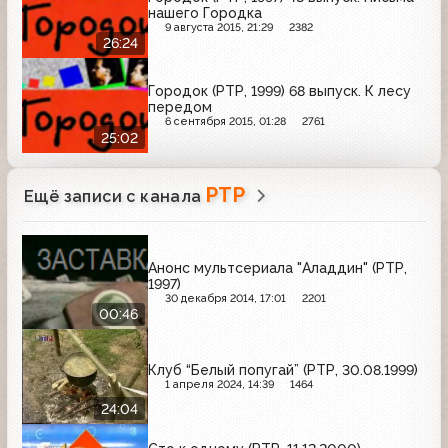
нашего Городка
9 августа 2015, 21:29
2382
26:24
Городок (РТР, 1999) 68 выпуск. К лесу
передом
6 сентября 2015, 01:28
2761
25:02
РТР
Ещё записи с канала
Анонс мультсериала "Аладдин" (РТР,
1997)
30 декабря 2014, 17:01
2201
00:46
Клуб “Белый попугай” (РТР, 30.08.1999)
1 апреля 2024, 14:39
1464
24:04