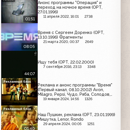
Анонс программы "Операция" и
переход на ночное время (ОРТ,
27.01.1996)
11 апреля 2022, 16:01
2738
01:51
Время с Сергеем Доренко (ОРТ,
13.10.1996) Фрагменты
21 марта 2020, 00:37
2649
08:05
Ищу тебя (ОРТ, 22.02.2000)
7 сентября 2016, 23:13
3348
44:07
Рекламный блок
Реклама и анонс программы "Время"
(Первый канал, 08.10.2002) Avon,
Milagro, Pepsi, Чудо, Ряба, Солодов,
Gillette, Snickers, Царь-батюшка, 32,
19 января 2024, 14:56
1326
Lay's, Московская кофейня на паях,
Сила лета, Coca-Cola
Рекламный блок
Наш Пушкин, реклама (ОРТ, 23.01.1999)
Мишутка, Lenor, Rondo
29 апреля 2024, 00:05
1251
01:40