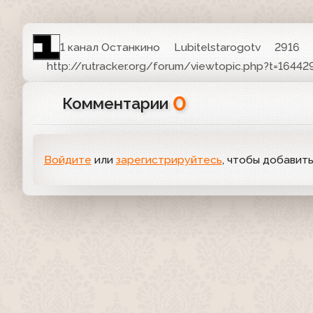
1 канал Останкино
Lubitelstarogotv
2916
http://rutracker.org/forum/viewtopic.php?t=16442
0
Комментарии
Войдите
или
зарегистрируйтесь
, чтобы добавит