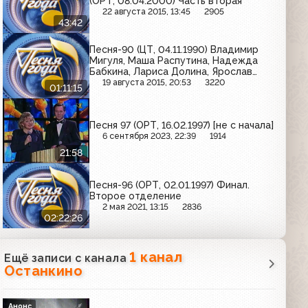
(ОРТ, 08.04.2000) Часть вторая
22 августа 2015, 13:45
2905
43:42
Песня-90 (ЦТ, 04.11.1990) Владимир
Мигуля, Маша Распутина, Надежда
Бабкина, Лариса Долина, Ярослав
Евдокимов, "Любэ"
19 августа 2015, 20:53
3220
01:11:15
Песня 97 (ОРТ, 16.02.1997) [не с начала]
6 сентября 2023, 22:39
1914
21:58
Песня-96 (ОРТ, 02.01.1997) Финал.
Второе отделение
2 мая 2021, 13:15
2836
02:22:26
1 канал
Ещё записи с канала
Останкино
Анонс