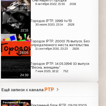
"Сны нашего Городка"
8 октября 2022, 15:56
2018
19:30
Городок (РТР, 1996) (ч/б)
30 июля 2020, 23:14
2628
22:15
Городок (РТР, 2000) 76 выпуск. Без
определенного места жительства
11 сентября 2015, 23:23
2826
28:05
Городок (РТР, 14.05.1994) 10 выпуск
“Весна, женщины”
7 мая 2025, 18:12
752
24:39
РТР
Ещё записи с канала
Рекламный блок
Рекламный блок (РТР, 09.09.2001)