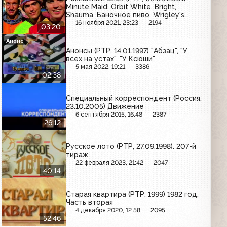
Minute Maid, Orbit White, Bright,
Shauma, Баночное пиво, Wrigley's
Spearmint, Веромакс, Mirinda
16 ноября 2021, 23:23
2194
03:20
Анонс
Анонсы (РТР, 14.01.1997) "Абзац", "У
всех на устах", "У Ксюши"
5 мая 2022, 19:21
3386
02:38
Специальный корреспондент (Россия,
23.10.2005) Движение
6 сентября 2015, 16:48
2387
26:12
Русское лото (РТР, 27.09.1998). 207-й
тираж
22 февраля 2023, 21:42
2047
40:14
Старая квартира (РТР, 1999) 1982 год.
Часть вторая
4 декабря 2020, 12:58
2095
52:46