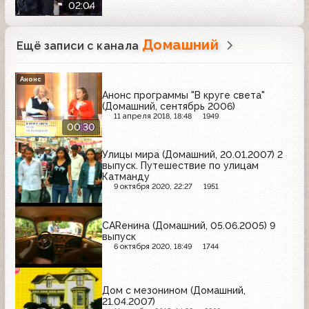
02:04
Домашний
Ещё записи с канала
Анонс
Анонс программы "В круге света"
(Домашний, сентябрь 2006)
11 апреля 2018, 18:48
1949
00:30
Улицы мира (Домашний, 20.01.2007) 2
выпуск. Путешествие по улицам
Катманду
9 октября 2020, 22:27
1951
CARенина (Домашний, 05.06.2005) 9
выпуск
6 октября 2020, 18:49
1744
Дом с мезонином (Домашний,
21.04.2007)