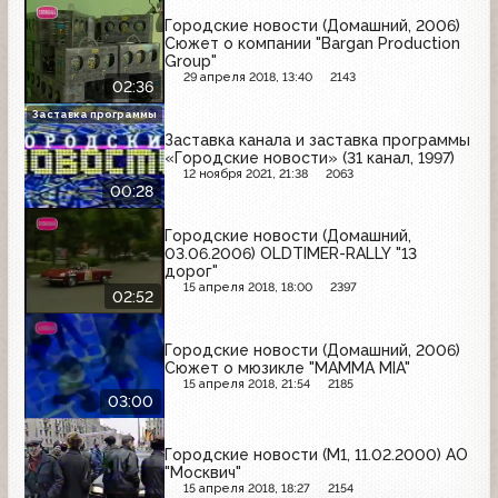
Городские новости (Домашний, 2006)
Сюжет о компании "Bargan Production
Group"
29 апреля 2018, 13:40
2143
02:36
Заставка программы
Заставка канала и заставка программы
«Городские новости» (31 канал, 1997)
12 ноября 2021, 21:38
2063
00:28
Городские новости (Домашний,
03.06.2006) OLDTIMER-RALLY "13
дорог"
15 апреля 2018, 18:00
2397
02:52
Городские новости (Домашний, 2006)
Сюжет о мюзикле "MAMMA MIA"
15 апреля 2018, 21:54
2185
03:00
Городские новости (М1, 11.02.2000) АО
"Москвич"
15 апреля 2018, 18:27
2154