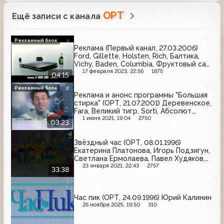
ОРТ
Ещё записи с канала
Рекламный блок
Реклама (Первый канал, 27.03.2006)
Ford, Gillette, Holsten, Rich, Балтика,
Vichy, Baden, Columbia, Фруктовый сад,
Toyota
17 февраля 2023, 22:56
1875
04:15
Рекламный блок
Реклама и анонс программы "Большая
стирка" (ОРТ, 21.07.2001) Деревенское,
Fara, Великий тигр, Sorti, Абсолют,
Супер-Система-Шесть, Миф, Быстров,
1 июня 2021, 19:04
2750
03:23
Rubella, Мечта хозяйки, BiMax
Звёздный час (ОРТ, 08.01.1996)
Екатерина Платонова, Игорь Подзигун,
Светлана Ермолаева, Павел Худяков,
Юлия Любимова, Денис Волков
23 января 2021, 22:43
2757
33:38
Час пик (ОРТ, 24.09.1996) Юрий Калинин
26 ноября 2025, 19:50
310