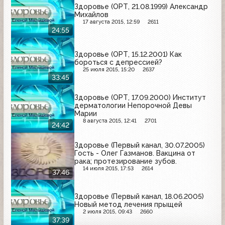
Здоровье (ОРТ, 21.08.1999) Александр
Михайлов
17 августа 2015, 12:59
2611
24:55
Здоровье (ОРТ, 15.12.2001) Как
бороться с депрессией?
25 июля 2015, 15:20
2637
33:45
Здоровье (ОРТ, 17.09.2000) Институт
дерматологии Непорочной Девы
Марии
8 августа 2015, 12:41
2701
24:42
Здоровье (Первый канал, 30.07.2005)
Гость - Олег Газманов. Вакцина от
рака; протезирование зубов.
14 июля 2015, 17:53
2614
37:46
Здоровье (Первый канал, 18.06.2005)
Новый метод лечения прыщей
2 июля 2015, 09:43
2660
37:39