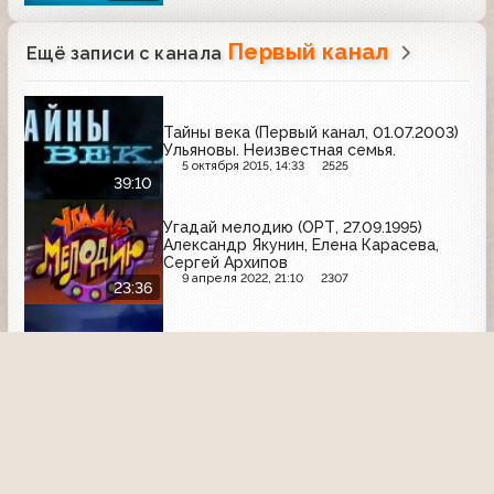
Первый канал
Ещё записи с канала
Тайны века (Первый канал, 01.07.2003)
Ульяновы. Неизвестная семья.
5 октября 2015, 14:33
2525
39:10
Угадай мелодию (ОРТ, 27.09.1995)
Александр Якунин, Елена Карасева,
Сергей Архипов
9 апреля 2022, 21:10
2307
23:36
ИТА Новости (1 канал Останкино,
25.01.1993) Татьянин день в МГУ
24 января 2021, 23:47
2376
Тема (1-й канал Останкино, 19.08.1992)
29 сентября 2025, 18:07
404