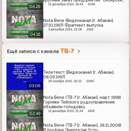
текстиль", первый купол
15 декабря 2014, 18:43
2034
06:26
Преображенского кафедрального
собора
Nota Bene (Видеоканал [г. Абакан],
27.10.1997) Фрагмент выпуска
3 декабря 2014, 21:08
2316
04:16
ТВ-7
Ещё записи с канала
Телетекст (Видеоканал [г. Абакан],
08.09.1997)
29 ноября 2015, 20:12
2090
03:06
Nota Bene (ТВ-7 [г. Абакан], март 1998)
Горняки Тейского рудоуправления
объявили голодовку
12 декабря 2014, 21:24
2418
02:49
Nota Bene (ТВ-7 [г. Абакан], 28.11.2008)
В посёлке Энергетик Усть-