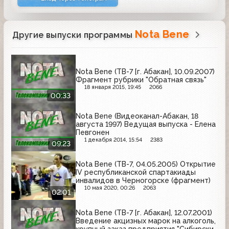
Nota Bene
Другие выпуски программы
Nota Bene (ТВ-7 [г. Абакан], 10.09.2007)
Фрагмент рубрики "Обратная связь"
18 января 2015, 19:45
2066
00:33
Nota Bene (Видеоканал-Абакан, 18
августа 1997) Ведущая выпуска - Елена
Певгонен
1 декабря 2014, 15:54
2383
09:23
Nota Bene (ТВ-7, 04.05.2005) Открытие
IV республиканской спартакиады
инвалидов в Черногорске (фрагмент)
10 мая 2020, 00:26
2063
02:01
Nota Bene (ТВ-7 [г. Абакан], 12.07.2001)
Введение акцизных марок на алкоголь,
крупный заказ предприятия "Сибирский