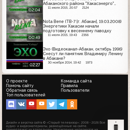
Абаканского района "Хакасэнерго"
вышло на борьбу с воровством
11 июля 2015, 20:57
2124
02:04
электроэнергии
Nota Bene (ТВ-7 [г. Абакан], 19.03.2008)
Энергетики Хакасии начали
подготовку к весеннему паводку
11 июля 2015, 19:43
2356
00:49
Эхо (Видеоканал-Абакан, октябрь 1996)
Снесут ли памятник Владимиру Ленину
в Абакане?
30 ноября 2014, 19:42
1973
02:27
О проекте
Команда сайта
Помочь сайту
Правила
Обратная связь
Пользователи
Топ пользователей
Дизайн и верстка сайта © «Старый телевизор»; 2008 - 2026 Все
аудио- и видеоматериалы, размещённые на сайте,
принадлежат их владельцам. Нахождение материалов на