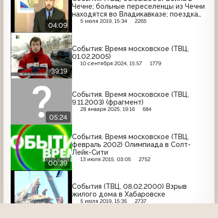
Чечне; больные переселенцы из Чечни
находятся во Владикавказе; поездка
Владимира Путина в Зеленоград
5 июля 2019, 15:34
2265
04:09
События: Время московское (ТВЦ,
01.02.2005)
10 сентября 2024, 15:57
1779
39:19
События. Время московское (ТВЦ,
9.11.2003) (фрагмент)
28 января 2025, 19:16
684
05:24
События. Время московское (ТВЦ,
февраль 2002) Олимпиада в Солт-
Лейк-Сити
13 июля 2015, 03:05
2752
00:39
События (ТВЦ, 08.02.2000) Взрыв
жилого дома в Хабаровске
5 июля 2019, 15:35
2737
00:46