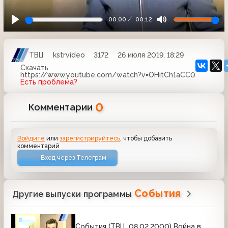
00:00
00:12
ТВЦ
kstrvideo
3172
26 июля 2019, 18:29
Скачать
https://www.youtube.com/watch?v=OHitCh1aCC0
Есть проблема?
0
Комментарии
Войдите
или
зарегистрируйтесь
, чтобы добавить
комментарий
Вход через Телеграм
События
Другие выпуски программы
События (ТВЦ, 08.02.2000) Война в