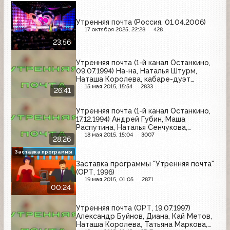
Утренняя почта (Россия, 01.04.2006)
17 октября 2025, 22:28
428
23:56
Утренняя почта (1-й канал Останкино,
09.07.1994) На-на, Наталья Штурм,
Наташа Королева, кабаре-дуэт
"Академия", Андрей Губин, "Кардинал".
15 мая 2015, 15:54
2833
26:41
Утренняя почта (1-й канал Останкино,
17.12.1994) Андрей Губин, Маша
Распутина, Наталья Сенчукова,
Александр Буйнов, Анастасия, Михаил
18 мая 2015, 15:04
3007
28:26
Шуфутинский
Заставка программы
Заставка программы "Утренняя почта"
(ОРТ, 1996)
19 мая 2015, 01:05
2871
00:24
Утренняя почта (ОРТ, 19.07.1997)
Александр Буйнов, Диана, Кай Метов,
Наташа Королева, Татьяна Маркова,