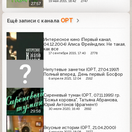
Татьяна Овсиенко.
19 мая 2015, 18:42
2747
27:57
ОРТ
Ещё записи с канала
Интересное кино (Первый канал,
04.12.2004) Алиса Фрейндлих. Не такая,
как все
17 сентября 2015, 17:40
2778
51:58
Непутевые заметки (ОРТ, 27.04.1997)
Полный вперед. День первый. Босфор
6 апреля 2021, 12:04
2162
Сиреневый туман (ОРТ, 07.11.1995) гр.
"Божья коровка", Татьяна Абрамова,
Юрий Антонов (фрагмент)
30 июля 2020, 16:49
2692
29:58
Вкусные истории (ОРТ, 21.04.2000)
4 августа 2022, 18:08
2377