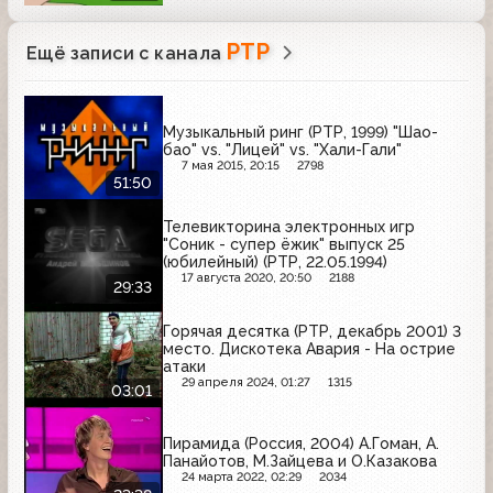
РТР
Ещё записи с канала
Музыкальный ринг (РТР, 1999) "Шао-
бао" vs. "Лицей" vs. "Хали-Гали"
7 мая 2015, 20:15
2798
51:50
Телевикторина электронных игр
"Соник - супер ёжик" выпуск 25
(юбилейный) (РТР, 22.05.1994)
17 августа 2020, 20:50
2188
29:33
Горячая десятка (РТР, декабрь 2001) 3
место. Дискотека Авария - На острие
атаки
29 апреля 2024, 01:27
1315
03:01
Пирамида (Россия, 2004) А.Гоман, А.
Панайотов, М.Зайцева и О.Казакова
24 марта 2022, 02:29
2034