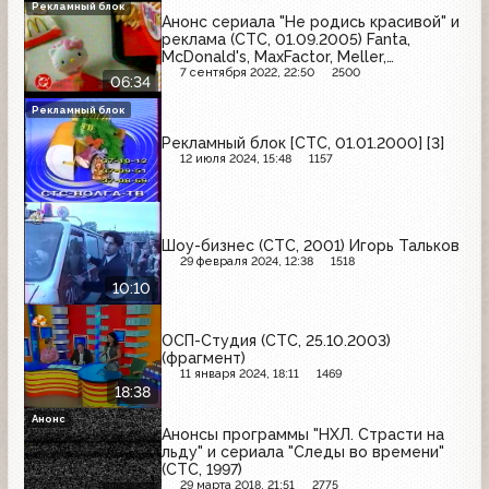
Рекламный блок
Анонс сериала "Не родись красивой" и
реклама (СТС, 01.09.2005) Fanta,
McDonald's, MaxFactor, Meller,
Clean&Clear, Кулинария с
7 сентября 2022, 22:50
2500
06:34
уверенностью, Filodoro, Garnier, Бизнес
Ланч, Smint, Мегафон, Mr. Proper, Avon,
Рекламный блок
Mars
Рекламный блок [СТС, 01.01.2000] [3]
12 июля 2024, 15:48
1157
Шоу-бизнес (СТС, 2001) Игорь Тальков
29 февраля 2024, 12:38
1518
10:10
ОСП-Студия (СТС, 25.10.2003)
(фрагмент)
11 января 2024, 18:11
1469
18:38
Анонс
Анонсы программы "НХЛ. Страсти на
льду" и сериала "Следы во времени"
(СТС, 1997)
29 марта 2018, 21:51
2775