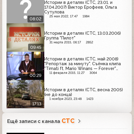
Истории в деталях (СТС, 23.01. и
17.04.2007) Виктор Ерофеев, Ольга
Сутулова
25 мая 2022, 17:47
1984
08:02
Истории в деталях (СТС, 13.03.2006)
Группа "Пилот"
31 марта 2015, 06:17
2852
09:45
Истории в деталях (СТС, май 2008)
"Репортаж за минуту". Съёмка клипа
"Timati ft. Mario Winans — Forever"
(фрагмент)
11 февраля 2015, 11:27
3064
00:29
Истории в деталях (СТС, весна 2005)
(не до конца)
1 ноября 2023, 23:48
1423
17:13
СТС
Ещё записи с канала