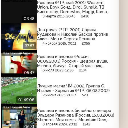
Реклама (РТР, май 2001) Western
Union, Брук Бонд, Dirol, Sunsilk, ТВ
Бинго-шоу, Domestos, Maggi, Rama,
Савинов, Omo, Jacobs, Knorr
3 марта 2015, 20:45
2436
03:48
Два рояля (РТР, 2001) Лариса
Рудакова и Николай Басков против
Алисы Мон и Сергея Пенкина
4 ноября 2015, 00:11
2055
37:57
Рекламный блок
Реклама и анонсы (Россия,
06.09.2003) Россия - щедрая душа,
Mirinda, Always, Старый мельник,
Head&Shoulders, Chupa Chups, Blend-
6 июля 2023, 12:36
2184
05:47
a-med, Простамол, Ace, Pedigree,
Lady Speed Stick, Ariel, Nuts, Shamtu,
Sprite
Лучшие матчи ЧМ-2002. Группа G.
Италия - Хорватия (РТР, 05.08.2002)
26 июня 2025, 20:27
523
01:49:06
Рекламный блок
Реклама и анонс юбилейного вечера
Эльдара Рязанова (Россия, 15.03.2003)
Stimorol, Моя семья, Mountain Dew,
Россия - щедрая душа, Garnier, Bref,
8 апреля 2024, 20:12
1242
06:31