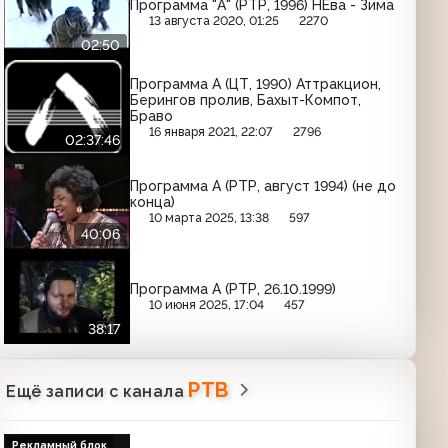
Программа "А" (РТР, 1996) НЕва - Зима
13 августа 2020, 01:25
2270
02:50
Программа А (ЦТ, 1990) Аттракцион,
Берингов пролив, Бахыт-Компот,
Браво
16 января 2021, 22:07
2796
02:37:46
Программа А (РТР, август 1994) (не до
конца)
10 марта 2025, 13:38
597
40:06
Программа А (РТР, 26.10.1999)
10 июня 2025, 17:04
457
38:17
РТВ
Ещё записи с канала
Рекламный блок