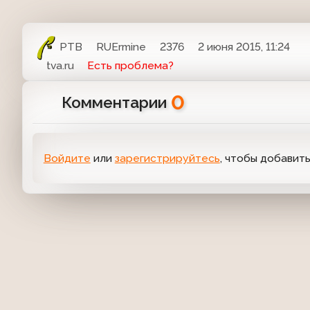
РТВ
RUErmine
2376
2 июня 2015, 11:24
tva.ru
Есть проблема?
0
Комментарии
Войдите
или
зарегистрируйтесь
, чтобы добавит