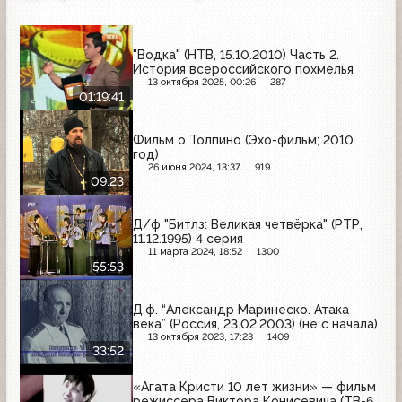
"Водка" (НТВ, 15.10.2010) Часть 2.
История всероссийского похмелья
13 октября 2025, 00:26
287
01:19:41
Фильм о Толпино (Эхо-фильм; 2010
год)
26 июня 2024, 13:37
919
09:23
Д/ф "Битлз: Великая четвёрка" (РТР,
11.12.1995) 4 серия
11 марта 2024, 18:52
1300
55:53
Д.ф. “Александр Маринеско. Атака
века” (Россия, 23.02.2003) (не с начала)
13 октября 2023, 17:23
1409
33:52
«Агата Кристи 10 лет жизни» — фильм
режиссера Виктора Конисевича (ТВ-6,