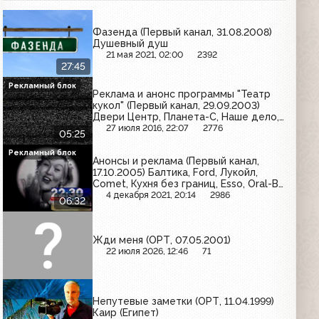
Фазенда (Первый канал, 31.08.2008)
Душевный душ
21 мая 2021, 02:00
2392
27:45
Рекламный блок
Реклама и анонс программы "Театр
кукол" (Первый канал, 29.09.2003)
Двери Центр, Планета-С, Наше дело,
Overtime, Линекс, Faberlic, Моя семья,
27 июля 2016, 22:07
2776
05:25
Нотта, U-Tech, L'Oreal
Рекламный блок
Анонсы и реклама (Первый канал,
17.10.2005) Балтика, Ford, Лукойл,
Comet, Кухня без границ, Esso, Oral-B,
Мегафон, Ременс, Grand, Невское,
4 декабря 2021, 20:14
2986
06:32
Коделак, Castrol, Главбух, Галстена,
Diademine, Арсенальное
Жди меня (ОРТ, 07.05.2001)
22 июля 2026, 12:46
71
Непутевые заметки (ОРТ, 11.04.1999)
Каир (Египет)