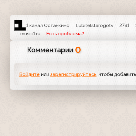
1 канал Останкино
Lubitelstarogotv
2781
music1.ru
Есть проблема?
0
Комментарии
Войдите
или
зарегистрируйтесь
, чтобы добавит