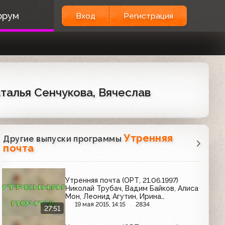
орум
Вход
Регистрация
аталья Сенчукова, Вячеслав
Утренняя
Другие выпуски программы
почта
Утренняя почта (ОРТ, 21.06.1997)
Николай Трубач, Вадим Байков, Алиса
Мон, Леонид Агутин, Ирина
Салтыкова, Диана Гурцкая.
19 мая 2015, 14:15
2834
27:51