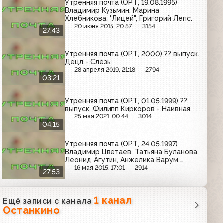
Утренняя почта (ОРТ, 19.08.1995)
Владимир Кузьмин, Марина
Хлебникова, "Лицей", Григорий Лепс.
20 июня 2015, 20:57
3154
27:43
Утренняя почта (ОРТ, 2000) ?? выпуск.
Децл - Слёзы
28 апреля 2019, 21:18
2794
03:21
Утренняя почта (ОРТ, 01.05.1999) ??
выпуск. Филипп Киркоров - Наивная
25 мая 2021, 00:44
3014
04:15
Утренняя почта (ОРТ, 24.05.1997)
Владимир Цветаев, Татьяна Буланова,
Леонид Агутин, Анжелика Варум,
Николай Трубач
16 мая 2015, 17:01
2914
27:53
1 канал
Ещё записи с канала
Останкино