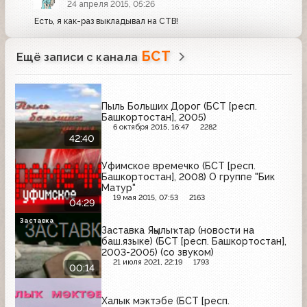
24 апреля 2015, 05:26
Есть, я как-раз выкладывал на СТВ!
БСТ
Ещё записи с канала
Пыль Больших Дорог (БСТ [респ.
Башкортостан], 2005)
6 октября 2015, 16:47
2282
42:40
Уфимское времечко (БСТ [респ.
Башкортостан], 2008) О группе "Бик
Матур"
19 мая 2015, 07:53
2163
04:29
Заставка
Заставка Яңылыҡтар (новости на
баш.языке) (БСТ [респ. Башкортостан],
2003-2005) (со звуком)
21 июля 2021, 22:19
1793
00:14
Халык мэктэбе (БСТ [респ.