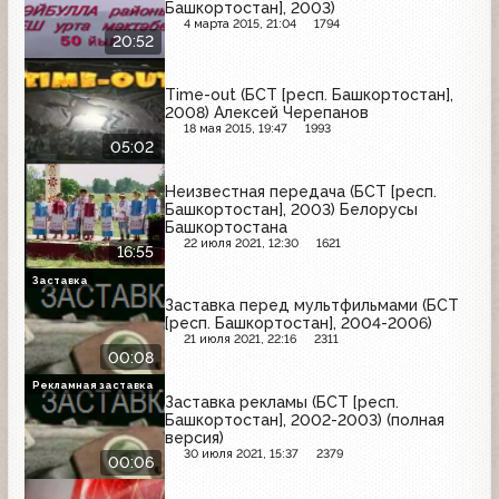
Башкортостан], 2003)
4 марта 2015, 21:04
1794
20:52
Time-out (БСТ [респ. Башкортостан],
2008) Алексей Черепанов
18 мая 2015, 19:47
1993
05:02
Неизвестная передача (БСТ [респ.
Башкортостан], 2003) Белорусы
Башкортостана
22 июля 2021, 12:30
1621
16:55
Заставка
Заставка перед мультфильмами (БСТ
[респ. Башкортостан], 2004-2006)
21 июля 2021, 22:16
2311
00:08
Рекламная заставка
Заставка рекламы (БСТ [респ.
Башкортостан], 2002-2003) (полная
версия)
30 июля 2021, 15:37
2379
00:06