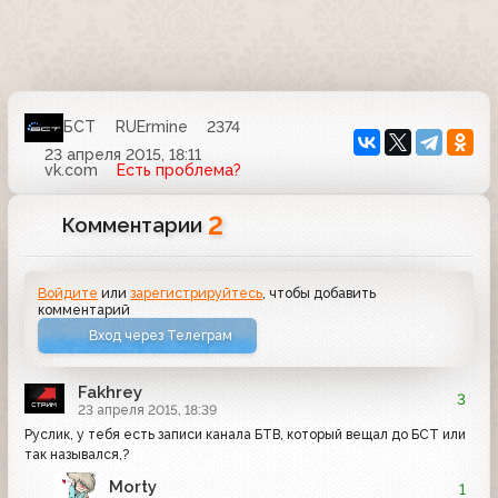
БСТ
RUErmine
2374
23 апреля 2015, 18:11
vk.com
Есть проблема?
2
Комментарии
Войдите
или
зарегистрируйтесь
, чтобы добавить
комментарий
Вход через Телеграм
Fakhrey
3
23 апреля 2015, 18:39
Руслик, у тебя есть записи канала БТВ, который вещал до БСТ или
так назывался,?
Morty
1