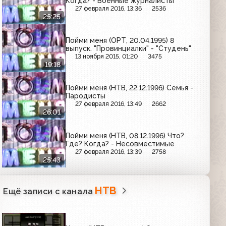
Когда? - Военные журналисты
27 февраля 2016, 13:36
2536
25:25
Пойми меня (ОРТ, 20.04.1995) 8
выпуск. "Провинциалки" - "Студень"
13 ноября 2015, 01:20
3475
19:18
Пойми меня (НТВ, 22.12.1996) Семья -
Пародисты
27 февраля 2016, 13:49
2662
26:01
Пойми меня (НТВ, 08.12.1996) Что?
Где? Когда? - Несовместимые
27 февраля 2016, 13:39
2758
25:43
НТВ
Ещё записи с канала