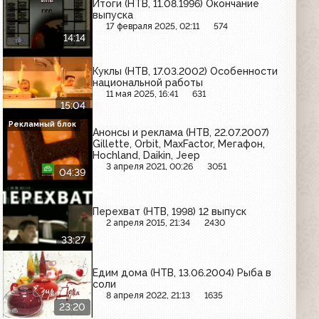
Итоги (НТВ, 11.08.1996) Окончание
выпуска
17 февраля 2025, 02:11
574
14:14
Куклы (НТВ, 17.03.2002) Особенности
национальной работы
11 мая 2025, 16:41
631
15:04
Рекламный блок
Анонсы и реклама (НТВ, 22.07.2007)
Gillette, Orbit, MaxFactor, Мегафон,
Hochland, Daikin, Jeep
3 апреля 2021, 00:26
3051
04:39
Перехват (НТВ, 1998) 12 выпуск
2 апреля 2015, 21:34
2430
33:27
Едим дома (НТВ, 13.06.2004) Рыба в
соли
8 апреля 2022, 21:13
1635
23:20