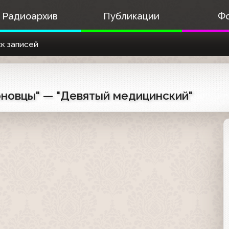
Радиоархив
Публикации
Ф
к записей
моновцы" — "Девятый медицинский"