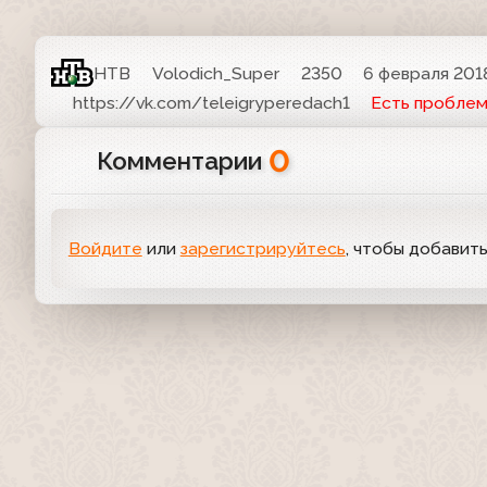
НТВ
Volodich_Super
2350
6 февраля 2018
https://vk.com/teleigryperedach1
Есть пробле
0
Комментарии
Войдите
или
зарегистрируйтесь
, чтобы добавит