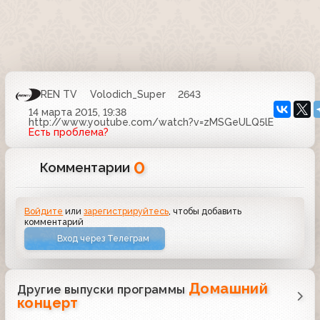
REN TV
Volodich_Super
2643
14 марта 2015, 19:38
http://www.youtube.com/watch?v=zMSGeULQ5lE
Есть проблема?
0
Комментарии
Войдите
или
зарегистрируйтесь
, чтобы добавить
комментарий
Вход через Телеграм
Домашний
Другие выпуски программы
концерт