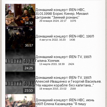
Домашний концерт (REN-НВС,
31.01.1998) Борис Кинер, Михаил
Цитриняк “Зимний романс”
29 января 2024, 22:17
1076
34:32
Домашний концерт (REN-НВС, 1997)
4 августа 2022, 16:20
1436
36:57
Домашний концерт (REN-TV, 1997)
Галина Хомчик
13 марта 2015, 18:39
2424
24:25
Домашний концерт (REN-TV, 1997)
Алексей Иващенко и Георгий Васильев.
"На нашем корабле без капитана..."
18 января 2015, 23:02
2169
23:10
Домашний концерт (REN-НВС, июнь
1997) Елена Казанцева “Я пишу