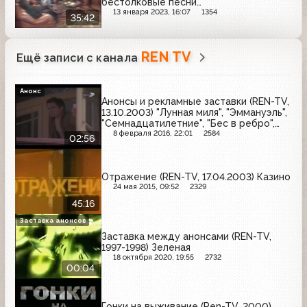
бестолковые песни…”
13 января 2023, 16:07
1354
35:42
REN TV
Ещё записи с канала
Анонс
Анонсы и рекламные заставки (REN-TV,
13.10.2003) "Лунная миля", "Эммануэль",
"Семнадцатилетние", "Бес в ребро",
"Истребитель привидений-2"
8 февраля 2016, 22:01
2584
02:56
Отражение (REN-TV, 17.04.2003) Казино
24 мая 2015, 09:52
2329
45:16
Заставка анонсов
Заставка между анонсами (REN-TV,
1997-1998) Зеленая
18 октября 2020, 19:55
2732
00:04
Гонки на выживание (Ren-TV, 2000)