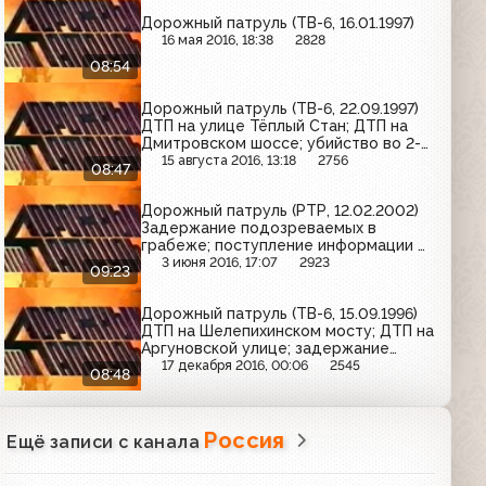
Дорожный патруль (ТВ-6, 16.01.1997)
16 мая 2016, 18:38
2828
08:54
Дорожный патруль (ТВ-6, 22.09.1997)
ДТП на улице Тёплый Стан; ДТП на
Дмитровском шоссе; убийство во 2-м
Сыромятническом переулке
15 августа 2016, 13:18
2756
08:47
Дорожный патруль (РТР, 12.02.2002)
Задержание подозреваемых в
грабеже; поступление информации о
взрывном устройстве на улице
3 июня 2016, 17:07
2923
09:23
Расплетина
Дорожный патруль (ТВ-6, 15.09.1996)
ДТП на Шелепихинском мосту; ДТП на
Аргуновской улице; задержание
торговцев наркотиками
17 декабря 2016, 00:06
2545
08:48
Россия
Ещё записи с канала