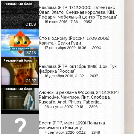
Рекламный блок
Реклама (РТР, 17.12.2000) Патентекс
Овал, Злато, Снежная королева, Kiki,
Рефарм, мебельный центр "Громада"
15 июня 2016, 17:36
2352
01:59
Сто к одному (Россия, 17.09.2005)
Квинта - Белки Гуди
17 сентября 2022, 18:36
2090
37:15
Рекламный блок
Реклама (РТР, октябрь 1998) Шок, Тук,
фабрика "Россия"
18 декабря 2016, 01:32
2437
01:27
Рекламный блок
Анонсы и реклама (Россия, 24.12.2004)
Palmolive, Чемпион, Пит, Слобода,
Ruscafe, Ariel, Philips, Faberlic,
Коделак, МТС, Евросеть, Orbit
26 августа 2020, 19:18
2896
Вести (РТР, март 1993) Попытка
импичмента Ельцину
4 сентября 2020, 00:12
2349