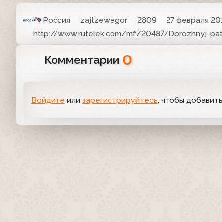
Россия
zajtzewegor
2809
27 февраля 201
http://www.rutelek.com/mf/20487/Dorozhnyj-pat
0
Комментарии
Войдите
или
зарегистрируйтесь
, чтобы добавит