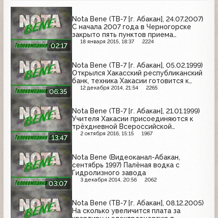
Nota Bene (ТВ-7 [г. Абакан], 24.07.2007)
С начала 2007 года в Черногорске
закрыто пять пунктов приема
металлолома
18 января 2015, 18:37
2224
02:17
Nota Bene (ТВ-7 [г. Абакан], 05.02.1999)
Открылся Хакасский республиканский
банк, техника Хакасии готовится к
посевной, Усть-Абаканский
12 декабря 2014, 21:54
2265
06:35
лесокомбинат признан банкротом
Nota Bene (ТВ-7 [г. Абакан], 21.01.1999)
Учителя Хакасии присоединяются к
трёхдневной Всероссийской
забастовке, сотрудники МЧС Хакасии
2 октября 2016, 15:15
1967
13:47
подвели итоги 1998 года
Nota Bene (Видеоканал-Абакан,
сентябрь 1997) Палёная водка с
Гидролизного завода
3 декабря 2014, 20:56
2062
03:07
Nota Bene (ТВ-7 [г. Абакан], 08.12.2005)
На сколько увеличится плата за