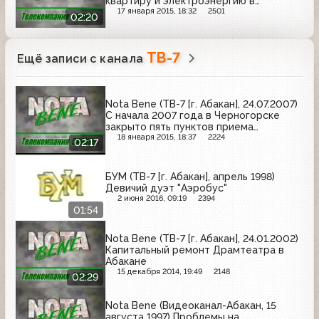
квартиру и электроэнергию в
следующем году?
17 января 2015, 18:32
2501
02:20
ТВ-7
Ещё записи с канала
Nota Bene (ТВ-7 [г. Абакан], 24.07.2007)
С начала 2007 года в Черногорске
закрыто пять пунктов приема
металлолома
18 января 2015, 18:37
2224
02:17
БУМ (ТВ-7 [г. Абакан], апрель 1998)
Девичий дуэт "Аэробус"
2 июня 2016, 09:19
2394
01:54
Nota Bene (ТВ-7 [г. Абакан], 24.01.2002)
Капитальный ремонт Драмтеатра в
Абакане
15 декабря 2014, 19:49
2148
02:29
Nota Bene (Видеоканал-Абакан, 15
августа 1997) Проблемы на