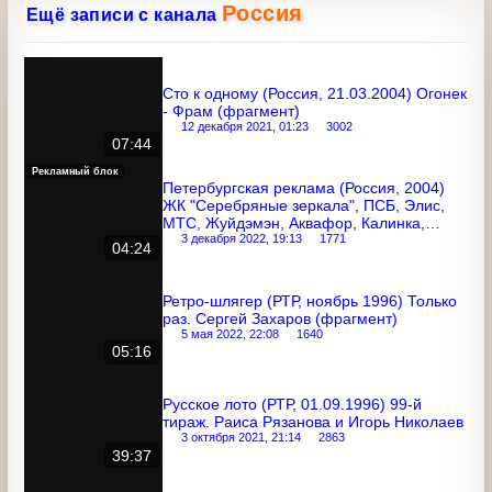
06:31
Балтимор, Sarma, Министерство РФ по
налогам и сборам, Chicago, Oriflame,
Gallina Blanca, Live, Nescafe, Чемпион
Россия
Ещё записи с канала
Сто к одному (Россия, 21.03.2004)
Огонек - Фрам (фрагмент)
12 декабря 2021, 01:23
3002
07:44
Рекламный блок
Петербургская реклама (Россия, 2004)
ЖК "Серебряные зеркала", ПСБ, Элис,
МТС, Жуйдэмэн, Аквафор, Калинка,
Супер Александр, Orbit, Calgonit,
3 декабря 2022, 19:13
1771
04:24
Гарант, Русское поле, CAFE PELE,
Tetley, Nico
Ретро-шлягер (РТР, ноябрь 1996)
Только раз. Сергей Захаров (фрагмент)
5 мая 2022, 22:08
1640
05:16
Русское лото (РТР, 01.09.1996) 99-й
тираж. Раиса Рязанова и Игорь
Николаев