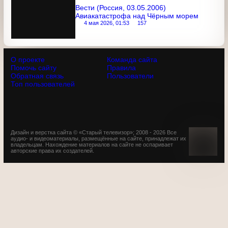
3 октября 2021, 21:14
2863
39:37
Вести (Россия, 03.05.2006)
Авиакатастрофа над Чёрным морем
4 мая 2026, 01:53
157
О проекте
Команда сайта
Помочь сайту
Правила
Обратная связь
Пользователи
Топ пользователей
Дизайн и верстка сайта © «Старый телевизор»; 2008 - 2026 Все
аудио- и видеоматериалы, размещённые на сайте,
принадлежат их владельцам. Нахождение материалов на
сайте не оспаривает авторские права их создателей.