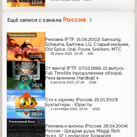
Самотёчной улице; ДТП на
12:06
Волоколамском шоссе
Россия
Ещё записи с канала
Рекламный блок
Реклама (РТР, 15.06.2002) Samsung,
Schauma, Балтика, LG, Старый мельник,
Old Spice, Ural, Руски, Snickers, МТС
26 июня 2025, 02:49
426
03:05
От винта! (РТР, 07.02.1996) 22 выпуск.
Full Throttle (продолжение обзора),
Река времени, Hardball 4
6 августа 2015, 07:24
2336
14:28
Сто к одному (Россия, 25.01.2003)
Бухгалтеры - Юристы
1 сентября 2022, 23:34
2022
39:54
Рекламный блок
Реклама и анонсы (Россия, 28.04.2004)
Россия - Щедрая душа, Maggi, Rich,
Чудо, 32, Londacolor, Бочкарёв,