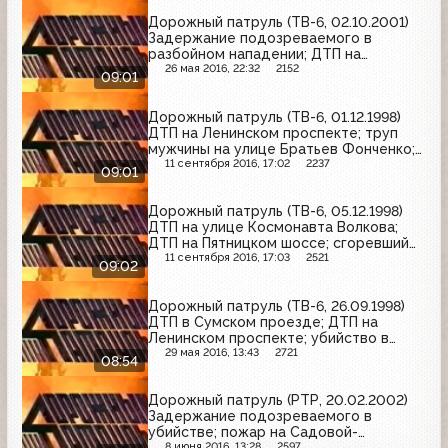
Дорожный патруль (ТВ-6, 02.10.2001)
Задержание подозреваемого в
разбойном нападении; ДТП на
проспекте 60-летия Октября; ДТП на
26 мая 2016, 22:32
2152
09:01
проспекте Мира
Дорожный патруль (ТВ-6, 01.12.1998)
ДТП на Ленинском проспекте; труп
мужчины на улице Братьев Фонченко;
ДТП на Калужском шоссе
11 сентября 2016, 17:02
2237
09:01
Дорожный патруль (ТВ-6, 05.12.1998)
ДТП на улице Космонавта Волкова;
ДТП на Пятницком шоссе; сгоревший
коттедж в Наро-Фоминском районе
11 сентября 2016, 17:03
2521
09:02
Дорожный патруль (ТВ-6, 26.09.1998)
ДТП в Сумском проезде; ДТП на
Ленинском проспекте; убийство в
Прямом переулке
29 мая 2016, 13:43
2721
08:54
Дорожный патруль (РТР, 20.02.2002)
Задержание подозреваемого в
убийстве; пожар на Садовой-
8 июня 2016, 13:28
2597