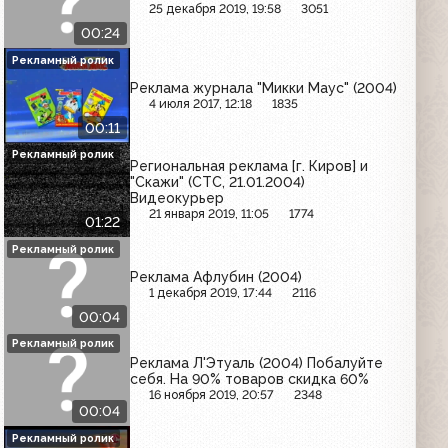
25 декабря 2019, 19:58
3051
00:24
Рекламный ролик
Реклама журнала "Микки Маус" (2004)
4 июля 2017, 12:18
1835
00:11
Рекламный ролик
Региональная реклама [г. Киров] и
"Скажи" (СТС, 21.01.2004)
Видеокурьер
21 января 2019, 11:05
1774
01:22
Рекламный ролик
Реклама Афлубин (2004)
1 декабря 2019, 17:44
2116
00:04
Рекламный ролик
Реклама Л'Этуаль (2004) Побалуйте
себя. На 90% товаров скидка 60%
16 ноября 2019, 20:57
2348
00:04
Рекламный ролик