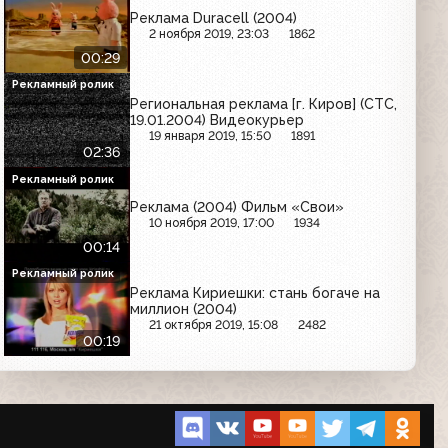
Реклама Duracell (2004)
2 ноября 2019, 23:03
1862
00:29
Рекламный ролик
Региональная реклама [г. Киров] (СТС,
19.01.2004) Видеокурьер
19 января 2019, 15:50
1891
02:36
Рекламный ролик
Реклама (2004) Фильм «Свои»
10 ноября 2019, 17:00
1934
00:14
Рекламный ролик
Реклама Кириешки: стань богаче на
миллион (2004)
21 октября 2019, 15:08
2482
00:19