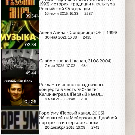
1993) История, традиции и культура
Российской Федерации
16 июня 2015, 16:33
2537
39:54
Алёна Апина - Соперница (ОРТ, 1996)
30 мая 2021, 16:38
2435
03:34
Слабое звено (1 канал, 31.08.2004)
7 мая 2025, 17:02
634
45:44
Рекламный блок
Реклама и анонс праздничного
концерта в честь 750-летия
Калининграда (Первый канал,
03.07.2005) Dirol, Estrella,
9 мая 2023, 21:48
2118
04:06
Head&Shoulders, Добрый, Беседа, Рот
Фронт, Биг Ланч, Cheetos, Pantene
Горе Уму (Первый канал, 2005)
Pro-V, Sprite, Maxwell House
Эйзенштейн и Мейерхольд: Двойной
портрет в интерьере эпохи
20 декабря 2015, 16:09
2741