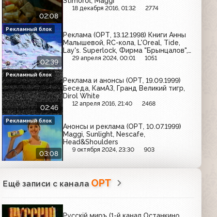
Stimorol, Maggi
18 декабря 2016, 01:32
2774
02:08
Рекламный блок
Реклама (ОРТ, 13.12.1998) Книги Анны
Малышевой, RC-кола, L'Oreal, Tide,
Lay's. Superlock, Фирма "Брынцалов",
Sprite
29 апреля 2024, 00:01
1051
02:39
Рекламный блок
Реклама и анонсы (ОРТ, 19.09.1999)
Беседа, КамАЗ, Гранд Великий тигр,
Dirol White
12 апреля 2016, 21:40
2468
02:46
Рекламный блок
Анонсы и реклама (ОРТ, 10.07.1999)
Maggi, Sunlight, Nescafe,
Head&Shoulders
9 октября 2024, 23:30
903
03:08
ОРТ
Ещё записи с канала
Русскiй миръ (1-й канал Останкино,