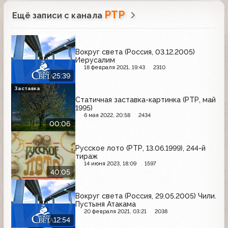
РТР
Ещё записи с канала
Вокруг света (Россия, 03.12.2005)
Иерусалим
18 февраля 2021, 19:43
2310
25:39
Заставка
Статичная заставка-картинка (РТР, май
1995)
6 мая 2022, 20:58
2434
00:06
Русское лото (РТР, 13.06.1999), 244-й
тираж
14 июня 2023, 18:09
1597
40:05
Вокруг света (Россия, 29.05.2005) Чили.
Пустыня Атакама
20 февраля 2021, 03:21
2038
12:54