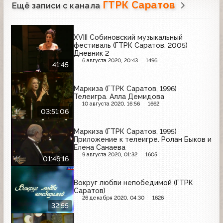
ГТРК Саратов
Ещё записи с канала
XVIII Собиновский музыкальный
фестиваль (ГТРК Саратов, 2005)
Дневник 2
6 августа 2020, 20:43
1496
41:45
Маркиза (ГТРК Саратов, 1996)
Телеигра. Алла Демидова
10 августа 2020, 16:56
1662
03:51:06
Маркиза (ГТРК Саратов, 1995)
Приложение к телеигре. Ролан Быков и
Елена Санаева
9 августа 2020, 01:32
1605
01:46:16
Вокруг любви непобедимой (ГТРК
Саратов)
26 декабря 2020, 04:30
1626
32:55