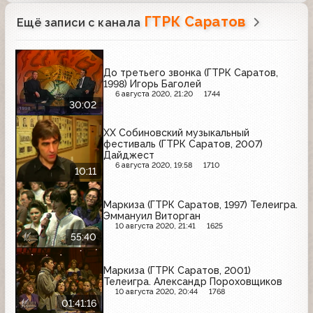
ГТРК Саратов
Ещё записи с канала
До третьего звонка (ГТРК Саратов,
1998) Игорь Баголей
6 августа 2020, 21:20
1744
30:02
XX Собиновский музыкальный
фестиваль (ГТРК Саратов, 2007)
Дайджест
6 августа 2020, 19:58
1710
10:11
Маркиза (ГТРК Саратов, 1997) Телеигра.
Эммануил Виторган
10 августа 2020, 21:41
1625
55:40
Маркиза (ГТРК Саратов, 2001)
Телеигра. Александр Пороховщиков
10 августа 2020, 20:44
1768
01:41:16