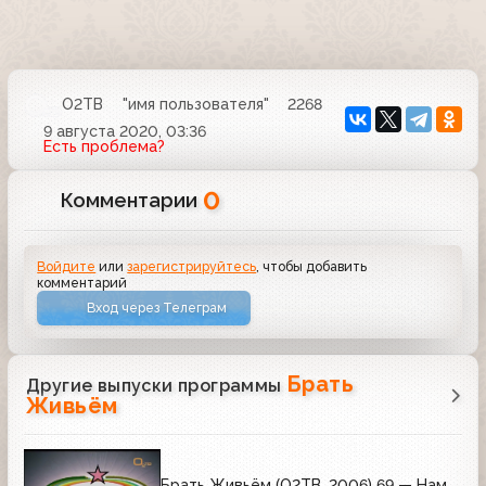
О2ТВ
"имя пользователя"
2268
9 августа 2020, 03:36
Есть проблема?
0
Комментарии
Войдите
или
зарегистрируйтесь
, чтобы добавить
комментарий
Вход через Телеграм
Брать
Другие выпуски программы
Живьём
Брать Живьём (О2ТВ, 2006) 69 — Нам