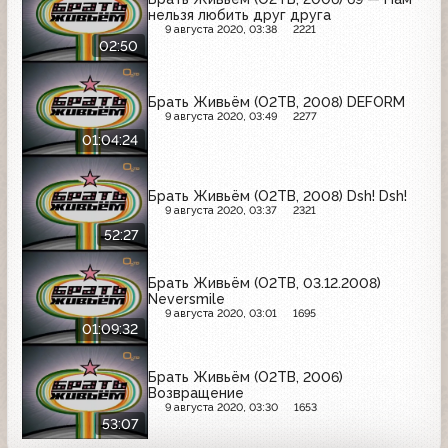
нельзя любить друг друга
9 августа 2020, 03:38
2221
02:50
Брать Живьём (О2ТВ, 2008) DEFORM
9 августа 2020, 03:49
2277
01:04:24
Брать Живьём (О2ТВ, 2008) Dsh! Dsh!
9 августа 2020, 03:37
2321
52:27
Брать Живьём (О2ТВ, 03.12.2008)
Neversmile
9 августа 2020, 03:01
1695
01:09:32
Брать Живьём (О2ТВ, 2006)
Возвращение
9 августа 2020, 03:30
1653
53:07