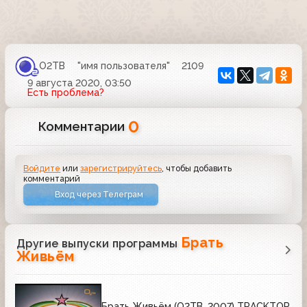
О2ТВ
"имя пользователя"
2109
9 августа 2020, 03:50
Есть проблема?
0
Комментарии
Войдите
или
зарегистрируйтесь
, чтобы добавить
комментарий
Вход через Телеграм
Брать
Другие выпуски программы
Живьём
Брать Живьём (О2ТВ, 2007) TRACKTOR