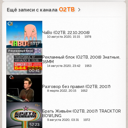
О2ТВ
Ещё записи с канала
ЧаВо (О2ТВ, 22.10.2008)
10 августа 2020, 15:15
1978
53:17
Рекламный блок
Рекламный блок (О2ТВ, 2008) Знатные,
35ММ
14 августа 2020, 23:42
1953
00:41
Разговор без правил (О2ТВ, 2007)
8 марта 2022, 20:15
1652
Брать Живьём (О2ТВ, 2007) TRACKTOR
BOWLING
9 августа 2020, 03:31
1972
52:23