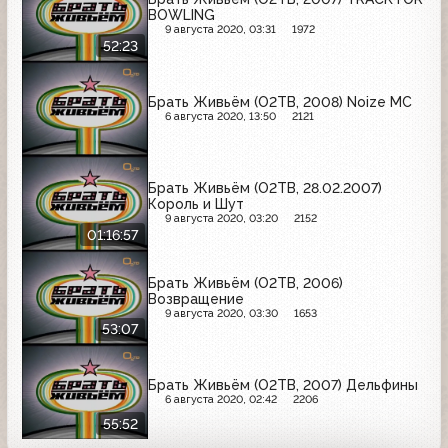
BOWLING
9 августа 2020, 03:31
1972
52:23
Брать Живьём (О2ТВ, 2008) Noize MC
6 августа 2020, 13:50
2121
Брать Живьём (О2ТВ, 28.02.2007)
Король и Шут
9 августа 2020, 03:20
2152
01:16:57
Брать Живьём (О2ТВ, 2006)
Возвращение
9 августа 2020, 03:30
1653
53:07
Брать Живьём (О2ТВ, 2007) Дельфины
6 августа 2020, 02:42
2206
55:52