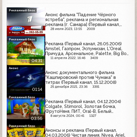
Рекламный блок
Анонс фильма "Падение Чёрного
ястреба", реклама и региональная
реклама [г. Самара] (Первый канал,
18.07.2009) Pantene Pro-V, Losk,
28 июля 2023, 13:55
2009
Duracell, Nescafe, Gillette, М.Видео,
Родники России, Доширак, Modis,
Рекламный блок
Реклама (Первый канал, 26.05.2006)
Nurofen, Dirol
Amstel, Газпром, Эспумизан, L'Oreal,
Причуда, Арсенальное, Palette, Big Bon,
Мегафон, Maybelline, Heineken, Maggi
11 апреля 2022, 16:46
3409
04:31
Анонс
Анонс документального фильма
"Кашпировский против Чумака" в
титрах (Первый канал, 15.12.2008)
25 декабря 2021, 23:36
3391
01:14
Рекламный блок
Реклама (Первый канал, 04.12.2004)
Colgate, Stimorol, Золотая бочка,
ФрутоНяня, ПИТ, Oral-B, Белый
медведь, Солодов, Причуда
8 августа 2024, 00:41
1327
03:56
Рекламный блок
Анонсы и реклама (Первый канал,
04.03.2006) Чистая линия, Nivea, Ariel,