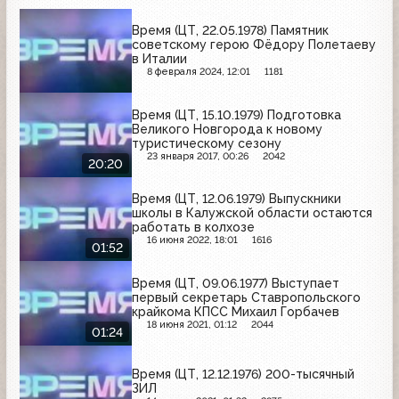
Время (ЦТ, 22.05.1978) Памятник
советскому герою Фёдору Полетаеву
в Италии
8 февраля 2024, 12:01
1181
Время (ЦТ, 15.10.1979) Подготовка
Великого Новгорода к новому
туристическому сезону
23 января 2017, 00:26
2042
20:20
Время (ЦТ, 12.06.1979) Выпускники
школы в Калужской области остаются
работать в колхозе
16 июня 2022, 18:01
1616
01:52
Время (ЦТ, 09.06.1977) Выступает
первый секретарь Ставропольского
крайкома КПСС Михаил Горбачев
18 июня 2021, 01:12
2044
01:24
Время (ЦТ, 12.12.1976) 200-тысячный
ЗИЛ