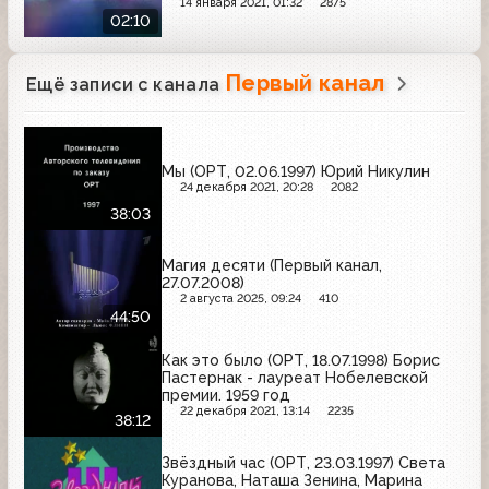
14 января 2021, 01:32
2875
02:10
Первый канал
Ещё записи с канала
Мы (ОРТ, 02.06.1997) Юрий Никулин
24 декабря 2021, 20:28
2082
38:03
Магия десяти (Первый канал,
27.07.2008)
2 августа 2025, 09:24
410
44:50
Как это было (ОРТ, 18.07.1998) Борис
Пастернак - лауреат Нобелевской
премии. 1959 год
22 декабря 2021, 13:14
2235
38:12
Звёздный час (ОРТ, 23.03.1997) Света
Куранова, Наташа Зенина, Марина