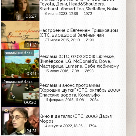
Toyota, Дени, Head&Shoulders,
Starburst, Ahmad Tea, Wellaflex, Nokia,
Каруна, Safeguard, 3 корочки, L'Oreal,
6 июля 2023, 12:39
1972
06:27
Талосто, Philips, Avon, McDonald's,
Mars
Настроение с Евгением Гришковцом
(СТС, 23.08.2006) Зелёный чай
27 июля 2015, 20:13
2190
01:12
Рекламный блок
Реклама (СТС, 07.02.2003) Libresse,
Филёвское, LG, McDonald's, Dove,
Мастерица, Lumene, Себе любимому
15 июня 2016, 17:38
2693
03:11
Рекламный блок
Реклама и анонс программы
"Хорошие шутки" (СТС, октябрь 2008)
Спасские ворота, Комильфо
11 февраля 2015, 11:08
2034
00:30
Кино в деталях (СТС, 2006) Дарья
Мороз
4 августа 2022, 18:25
1794
24:31