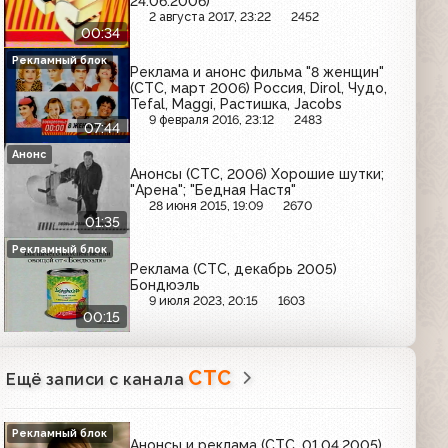
24.06.2006)
2 августа 2017, 23:22
2452
00:34
Рекламный блок
Реклама и анонс фильма "8 женщин"
(СТС, март 2006) Россия, Dirol, Чудо,
Tefal, Maggi, Растишка, Jacobs
9 февраля 2016, 23:12
2483
07:44
Анонс
Анонсы (СТС, 2006) Хорошие шутки;
"Арена"; "Бедная Настя"
28 июня 2015, 19:09
2670
01:35
Рекламный блок
Реклама (СТС, декабрь 2005)
Бондюэль
9 июля 2023, 20:15
1603
00:15
СТС
Ещё записи с канала
Рекламный блок
Анонсы и реклама (СТС, 01.04.2005)