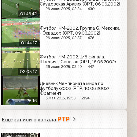
Саудовская Аравия (ОРТ, 06.06.2002)
26 июня 2025, 02:24
430
01:46:42
Футбол. ЧМ-2002. Группа G. Мексика
- Эквадор (ОРТ, 09.06.2002)
26 июня 2025, 02:37
476
01:44:17
Футбол. ЧМ-2002. 1/8 финала.
Швеция - Сенегал (ОРТ, 16.06.2002)
26 июня 2025, 02:49
447
02:05:17
Дневник Чемпионата мира по
футболу-2002 (РТР, 10.06.2002)
Фрагмент
5 мая 2015, 19:53
2194
25:16
РТР
Ещё записи с канала
Конец эфира