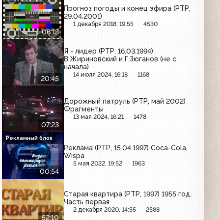
Прогноз погоды и конец эфира (РТР,
29.04.2001)
1 декабря 2018, 19:55
4530
06:13
Я - лидер (РТР, 16.03.1994)
В.Жириновский и Г.Зюганов (не с
начала)
14 июля 2024, 16:18
1168
20:45
Дорожный патруль (РТР, май 2002)
Фрагменты
13 мая 2024, 16:21
1478
07:23
Рекламный блок
Реклама (РТР, 15.04.1997) Coca-Cola,
Wispa
5 мая 2022, 19:52
1963
00:54
Старая квартира (РТР, 1997) 1955 год.
Часть первая
2 декабря 2020, 14:55
2588
52:10