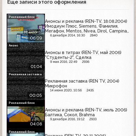
Еще записи этого оформления
Рекламный блок
Анонсы и реклама (REN-TV, 18.08.2004)
Имодиум Плюс, Siemens, Фамилия,
Мегафон, Mentos, Nivea, Dirol, Campina,
Белый медведь, Sarma, Halls, Toyota
6 декабря 2014, 16:30
2840
06:09
Анонс
Анонсы в титрах (REN-TV, май 2006)
"Студенты-2", Сделка
9 мая 2016, 22:49
2936
01:04
Рекламная заставка
Рекламная заставка (REN TV, 2004)
Микрофон
14 июня 2020, 10:56
2435
00:05
Рекламный блок
Анонсы и реклама (REN-TV, июль 2006)
Балтика, Сокол, Brahma
9 декабря 2016, 19:12
2933
04:08
Рекламный блок