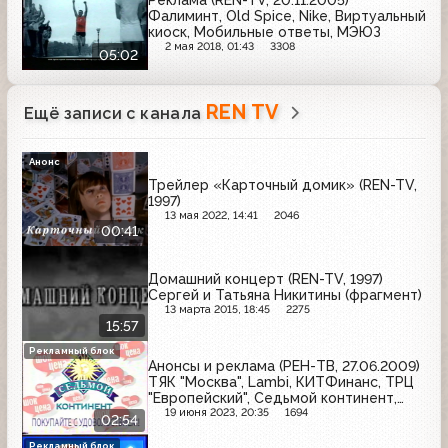
Реклама (REN-TV, 20.11.2005)
Фалиминт, Old Spice, Nike, Виртуальный
киоск, Мобильные ответы, МЭЮЗ
2 мая 2018, 01:43
3308
05:02
REN TV
Ещё записи с канала
Анонс
Трейлер «Карточный домик» (REN-TV,
1997)
13 мая 2022, 14:41
2046
00:41
Домашний концерт (REN-TV, 1997)
Сергей и Татьяна Никитины (фрагмент)
13 марта 2015, 18:45
2275
15:57
Рекламный блок
Анонсы и реклама (РЕН-ТВ, 27.06.2009)
ТЯК "Москва", Lambi, КИТФинанс, ТРЦ
"Европейский", Седьмой континент,
Балтика, Гранд
19 июня 2023, 20:35
1694
02:54
Рекламный блок