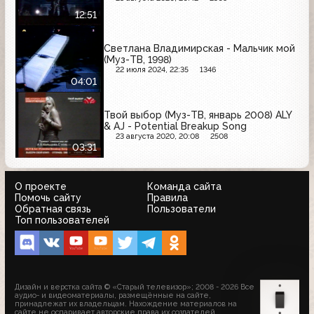
12:51
Светлана Владимирская - Мальчик мой
(Муз-ТВ, 1998)
22 июля 2024, 22:35
1346
04:01
Твой выбор (Муз-ТВ, январь 2008) ALY
& AJ - Potential Breakup Song
23 августа 2020, 20:08
2508
03:31
О проекте
Команда сайта
Помочь сайту
Правила
Обратная связь
Пользователи
Топ пользователей
Дизайн и верстка сайта © «Старый телевизор»; 2008 - 2026 Все
аудио- и видеоматериалы, размещённые на сайте,
принадлежат их владельцам. Нахождение материалов на
сайте не оспаривает авторские права их создателей.