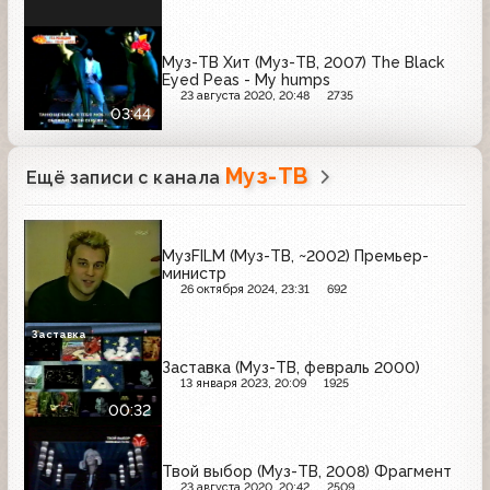
Муз-ТВ Хит (Муз-ТВ, 2007) The Black
Eyed Peas - My humps
23 августа 2020, 20:48
2735
03:44
Муз-ТВ
Ещё записи с канала
МузFILM (Муз-ТВ, ~2002) Премьер-
министр
26 октября 2024, 23:31
692
Заставка
Заставка (Муз-ТВ, февраль 2000)
13 января 2023, 20:09
1925
00:32
Твой выбор (Муз-ТВ, 2008) Фрагмент
23 августа 2020, 20:42
2509