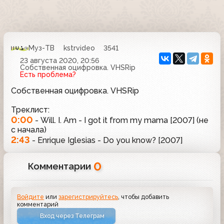
Муз-ТВ
kstrvideo
3541
23 августа 2020, 20:56
Собственная оцифровка. VHSRip
Есть проблема?
Собственная оцифровка. VHSRip
Треклист:
0:00
- Will. I. Am - I got it from my mama [2007] (не
с начала)
2:43
- Enrique Iglesias - Do you know? [2007]
0
Комментарии
Войдите
или
зарегистрируйтесь
, чтобы добавить
комментарий
Вход через Телеграм